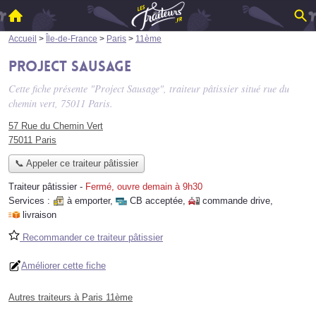
Accueil
>
Île-de-France
>
Paris
>
11ème
Project Sausage
Cette fiche présente "Project Sausage", traiteur pâtissier situé
rue du
chemin vert
, 75011 Paris.
57 Rue du Chemin Vert
75011 Paris
📞 Appeler ce traiteur pâtissier
Traiteur pâtissier
-
Fermé, ouvre demain à 9h30
Services :
à emporter
,
CB acceptée
,
commande drive
,
livraison
Recommander ce traiteur pâtissier
Améliorer cette fiche
Autres traiteurs à Paris 11ème