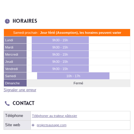
Horaires
Samedi prochain :
Jour férié (Assomption), les horaires peuvent varier
Lundi
9h30 - 15h
Mardi
9h30 - 15h
Mercredi
9h30 - 15h
Jeudi
9h30 - 15h
Vendredi
9h30 - 15h
Samedi
10h - 17h
Dimanche
Fermé
Signaler une erreur
Contact
Téléphone
Téléphoner au traiteur pâtissier
Site web
projectsausage.com