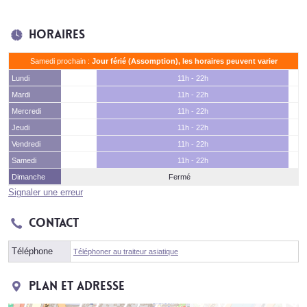
Horaires
Samedi prochain :
Jour férié (Assomption), les horaires peuvent varier
Lundi
11h - 22h
Mardi
11h - 22h
Mercredi
11h - 22h
Jeudi
11h - 22h
Vendredi
11h - 22h
Samedi
11h - 22h
Dimanche
Fermé
Signaler une erreur
Contact
Téléphone
Téléphoner au traiteur asiatique
Plan et adresse