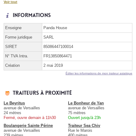
Voir tout
Informations
Enseigne
Panda House
Forme juridique
SARL
SIRET
85086447100014
N° TVA Intra.
FR13850864471
Création
2 mai 2019
Éditer les informations de mon traiteur asiatique
Traiteurs à proximité
Le Beyritus
Le Bonheur de Yan
avenue de Versailles
avenue de Versailles
24 mètres
75 mètres
Fermé, ouvre demain à 11h30
Ouvert jusqu'à 23h
Boulangerie Sainte Périne
Traiteur Sea Chiv
avenue de Versailles
Rue le Marois
239 mètres
400 mètres