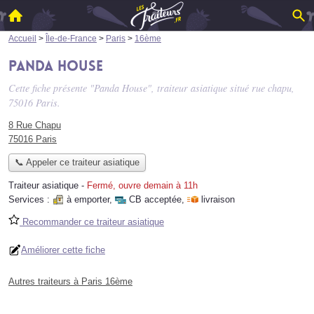
Accueil
>
Île-de-France
>
Paris
>
16ème
Panda House
Cette fiche présente "Panda House", traiteur asiatique situé
rue chapu
,
75016 Paris.
8 Rue Chapu
75016 Paris
📞 Appeler ce traiteur asiatique
Traiteur asiatique
-
Fermé, ouvre demain à 11h
Services :
à emporter
,
CB acceptée
,
livraison
Recommander ce traiteur asiatique
Améliorer cette fiche
Autres traiteurs à Paris 16ème