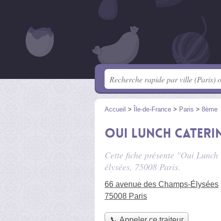
Accueil
>
Île-de-France
>
Paris
>
8ème
Oui Lunch Cateri
Cette fiche présente "Oui Lunch 
élysées
, 75008 Paris.
66 avenue des Champs-Élysées
75008 Paris
📞 Appeler ce traiteur