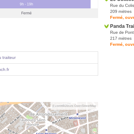
9h - 19h
Rue du Coli
209 mètres
Fermé
Fermé, ouvr
Panda Trai
Rue de Pont
217 mètres
Fermé, ouvr
 traiteur
ch.fr
© contributeurs OpenStreetMap