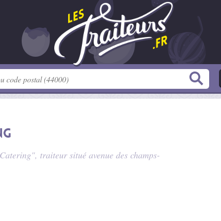
ng
Catering", traiteur situé
avenue des champs-