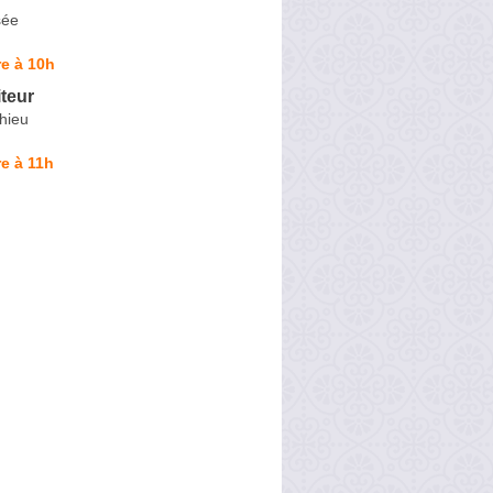
sée
e à 10h
teur
hieu
e à 11h