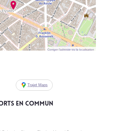
Corriger l’adresse ou la localisation
Trajet Maps
ports en commun