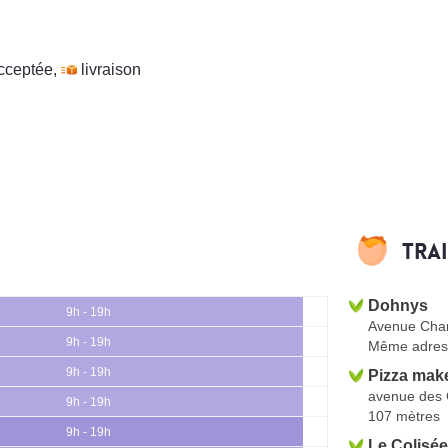
cceptée
,
livraison
Tra
Dohnys
9h - 19h
Avenue Cha
9h - 19h
Même adres
9h - 19h
Pizza mak
avenue des
9h - 19h
107 mètres
9h - 19h
Le Colisée