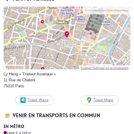
© contributeurs OpenStreetMap
Corriger l’adresse ou la localisation
Ly Heng « Traiteur Asiatique »
11 Rue de Chabrol
75010 Paris
Trajet Waze
Trajet Maps
Venir en transports en commun
En métro
Ligne 4, à 218 m