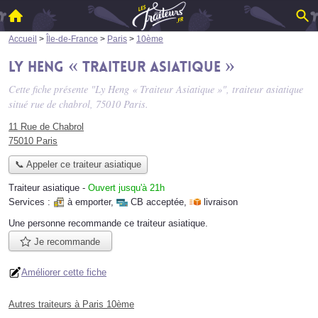
Accueil
>
Île-de-France
>
Paris
>
10ème
Ly Heng « Traiteur Asiatique »
Cette fiche présente "Ly Heng « Traiteur Asiatique »", traiteur asiatique
situé
rue de chabrol
, 75010 Paris.
11 Rue de Chabrol
75010 Paris
📞 Appeler ce traiteur asiatique
Traiteur asiatique
-
Ouvert jusqu'à 21h
Services :
à emporter
,
CB acceptée
,
livraison
Une personne
recommande
ce traiteur asiatique.
Je recommande
Améliorer cette fiche
Autres traiteurs à Paris 10ème