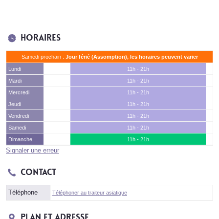
Horaires
Samedi prochain :
Jour férié (Assomption), les horaires peuvent varier
Lundi
11h - 21h
Mardi
11h - 21h
Mercredi
11h - 21h
Jeudi
11h - 21h
Vendredi
11h - 21h
Samedi
11h - 21h
Dimanche
11h - 21h
Signaler une erreur
Contact
Téléphone
Téléphoner au traiteur asiatique
Plan et adresse