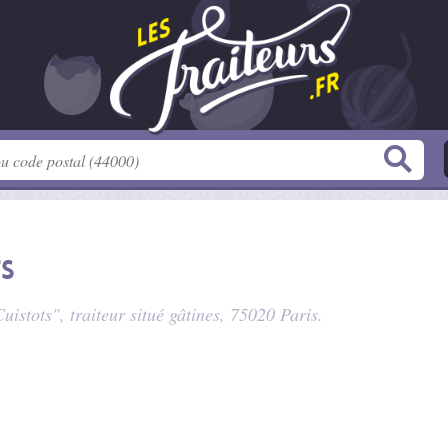
ts
Cuistots", traiteur situé
gâtines
, 75020 Paris.