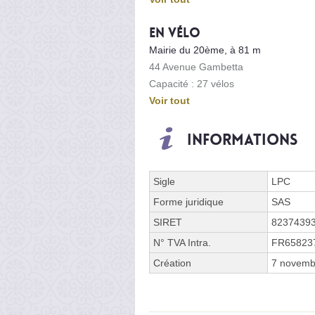
En vélo
Mairie du 20ème, à 81 m
44 Avenue Gambetta
Capacité : 27 vélos
Voir tout
Informations
Sigle
LPC
Forme juridique
SAS
SIRET
8237439
N° TVA Intra.
FR65823
Création
7 novemb