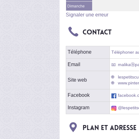
Dimanche
Signaler une erreur
Contact
Téléphone
Téléphoner au
Email
malikaⓐpa
lespetitscui
Site web
www.pinter
Facebook
facebook.
Instagram
@lespetits
Plan et adresse