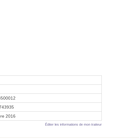
3500012
743935
re 2016
Éditer les informations de mon traiteur