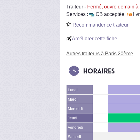
Traiteur
-
Fermé, ouvre demain à
Services :
CB acceptée
,
liv
Recommander ce traiteur
Améliorer cette fiche
Autres traiteurs à Paris 20ème
Horaires
Lundi
Mardi
Mercredi
Jeudi
Vendredi
Samedi