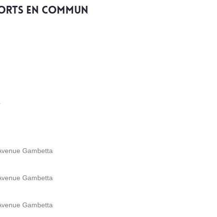
ports en commun
r
8 Avenue Gambetta
8 Avenue Gambetta
7 Avenue Gambetta