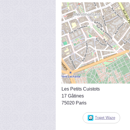
Les Petits Cuistots
17 Gâtines
75020 Paris
Trajet Waze