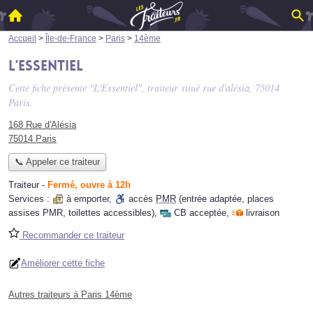
Accueil
>
Île-de-France
>
Paris
>
14ème
L'Essentiel
Cette fiche présente "L'Essentiel", traiteur situé
rue d'alésia
, 75014
Paris.
168 Rue d'Alésia
75014 Paris
📞 Appeler ce traiteur
Traiteur
-
Fermé, ouvre à 12h
Services :
à emporter
,
accès
PMR
(entrée adaptée, places
assises PMR, toilettes accessibles)
,
CB acceptée
,
livraison
Recommander ce traiteur
Améliorer cette fiche
Autres traiteurs à Paris 14ème