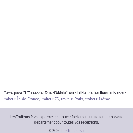
Cette page "L'Essentiel Rue d'Alésia" est visible via les liens suivants :
traiteur Île-de-France
,
traiteur 75
,
traiteur Paris
,
traiteur 14ème
.
LesTraiteurs.fr vous permet de trouver facilement un traiteur dans votre
département pour toutes vos réceptions.
© 2026
LesTraiteurs.fr