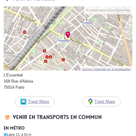
© contributeurs OpenStreetMap
Corriger l’adresse ou la localisation
L'Essentiel
168 Rue d'Alésia
75014 Paris
Trajet Waze
Trajet Maps
Venir en transports en commun
En métro
Ligne 13, à 52 m