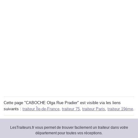
Cette page "CABOCHE Olga Rue Pradier" est visible via les liens
suivants :
traiteur Île-de-France
,
traiteur 75
,
traiteur Paris
,
traiteur 19ème
.
LesTraiteurs.fr vous permet de trouver facilement un traiteur dans votre
département pour toutes vos réceptions.