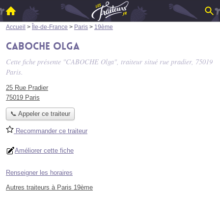
Accueil
>
Île-de-France
>
Paris
>
19ème
CABOCHE Olga
Cette fiche présente "CABOCHE Olga", traiteur situé
rue pradier
, 75019
Paris.
25 Rue Pradier
75019 Paris
📞 Appeler ce traiteur
Recommander ce traiteur
Améliorer cette fiche
Renseigner les horaires
Autres traiteurs à Paris 19ème