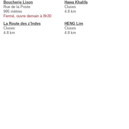
Boucherie Lison
Hawa Khalifa
Rue de la Poste
Cluses
995 mètres
4.8 km
Fermé, ouvre demain à 8h30
La Route des z'Indes
HENG Lim
Cluses
Cluses
4.8 km
4.8 km