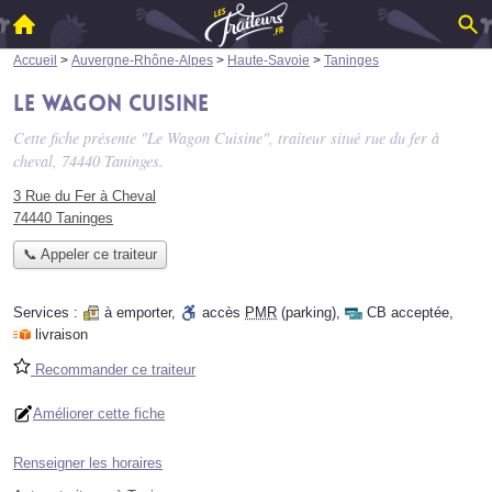
Accueil
>
Auvergne-Rhône-Alpes
>
Haute-Savoie
>
Taninges
Le Wagon Cuisine
Cette fiche présente "Le Wagon Cuisine", traiteur situé
rue du fer à
cheval
, 74440 Taninges.
3 Rue du Fer à Cheval
74440 Taninges
📞 Appeler ce traiteur
Services :
à emporter
,
accès
PMR
(parking)
,
CB acceptée
,
livraison
Recommander ce traiteur
Améliorer cette fiche
Renseigner les horaires