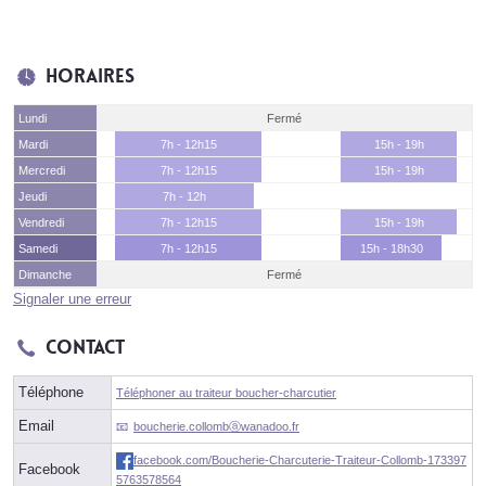
Horaires
Lundi
Fermé
Mardi
7h - 12h15
15h - 19h
Mercredi
7h - 12h15
15h - 19h
Jeudi
7h - 12h
Vendredi
7h - 12h15
15h - 19h
Samedi
7h - 12h15
15h - 18h30
Dimanche
Fermé
Signaler une erreur
Contact
Téléphone
Téléphoner au traiteur boucher-charcutier
Email
boucherie.collombⓐwanadoo.fr
facebook.com/Boucherie-Charcuterie-Traiteur-Collomb-173397
Facebook
5763578564