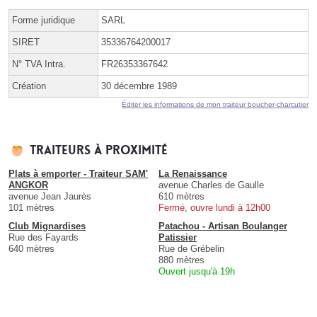
Forme juridique
SARL
SIRET
35336764200017
N° TVA Intra.
FR26353367642
Création
30 décembre 1989
Éditer les informations de mon traiteur boucher-charcutier
Traiteurs à proximité
Plats à emporter - Traiteur SAM'
La Renaissance
ANGKOR
avenue Charles de Gaulle
avenue Jean Jaurès
610 mètres
101 mètres
Fermé, ouvre lundi à 12h00
Club Mignardises
Patachou - Artisan Boulanger
Rue des Fayards
Patissier
640 mètres
Rue de Grébelin
880 mètres
Ouvert jusqu'à 19h