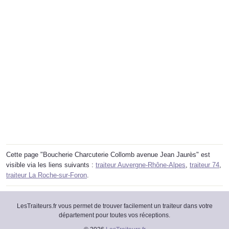
Cette page "Boucherie Charcuterie Collomb avenue Jean Jaurès" est
visible via les liens suivants :
traiteur Auvergne-Rhône-Alpes
,
traiteur 74
,
traiteur La Roche-sur-Foron
.
LesTraiteurs.fr vous permet de trouver facilement un traiteur dans votre
département pour toutes vos réceptions.