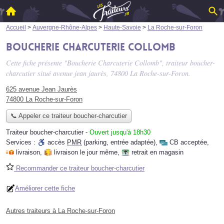
Accueil
>
Auvergne-Rhône-Alpes
>
Haute-Savoie
>
La Roche-sur-Foron
Boucherie Charcuterie Collomb
Cette fiche présente "Boucherie Charcuterie Collomb", traiteur boucher-
charcutier situé
avenue jean jaurès
, 74800 La Roche-sur-Foron.
625 avenue Jean Jaurès
74800 La Roche-sur-Foron
📞 Appeler ce traiteur boucher-charcutier
Traiteur boucher-charcutier
-
Ouvert jusqu'à 18h30
Services :
accès
PMR
(parking, entrée adaptée)
,
CB acceptée
,
livraison
,
livraison le jour même
,
retrait en magasin
Recommander ce traiteur boucher-charcutier
Améliorer cette fiche
Autres traiteurs à La Roche-sur-Foron