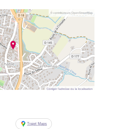
© contributeurs OpenStreetMap
Corriger l’adresse ou la localisation
Trajet Maps