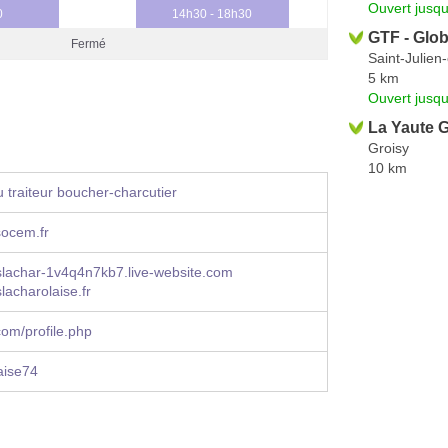
Ouvert jusqu
0
14h30 - 18h30
GTF - Glob
Fermé
Saint-Julien
5 km
Ouvert jusqu
La Yaute 
Groisy
10 km
 traiteur boucher-charcutier
socem.fr
slachar-1v4q4n7kb7.live-website.com
lacharolaise.fr
om/profile.php
aise74