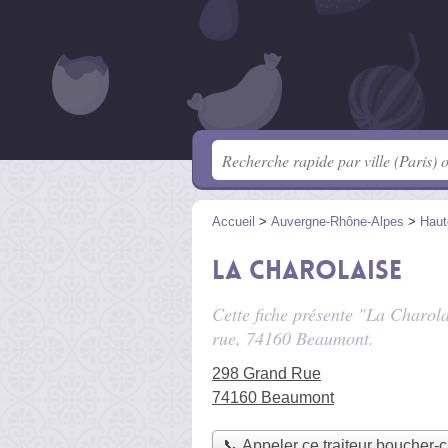
Accueil
>
Auvergne-Rhône-Alpes
>
Haut
La Charolaise
Cette fiche présente "La Charola
rue
, 74160 Beaumont.
298 Grand Rue
74160 Beaumont
📞 Appeler ce traiteur boucher-c