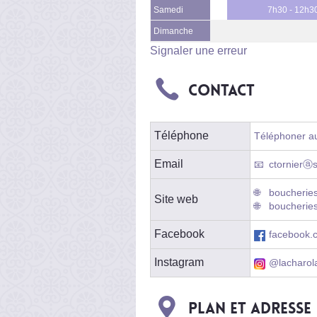
Samedi
7h30 - 12h3
Dimanche
Signaler une erreur
Contact
Téléphone
Téléphoner au
Email
ctornierⓐ
boucherie
Site web
boucheries
Facebook
facebook.c
Instagram
@lacharol
Plan et adresse