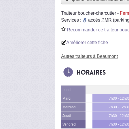
Traiteur boucher-charcutier
-
Ferm
Services :
accès
PMR
(parking
Recommander ce traiteur bouc
Améliorer cette fiche
Autres traiteurs à Beaumont
Horaires
Lundi
Mardi
7h30 - 12h3
Mercredi
7h30 - 12h3
Jeudi
7h30 - 12h3
Vendredi
7h30 - 12h3