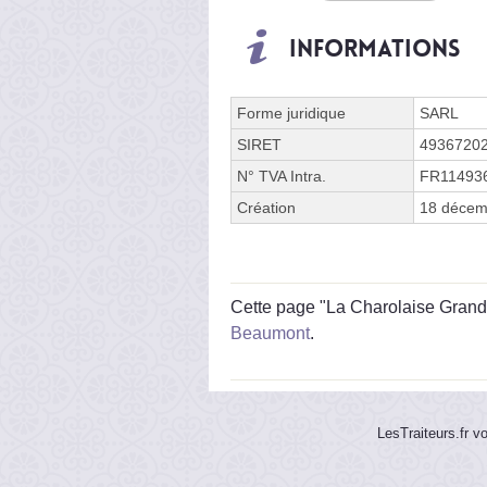
Informations
Forme juridique
SARL
SIRET
4936720
N° TVA Intra.
FR11493
Création
18 décem
Cette page "La Charolaise Grand R
Beaumont
.
LesTraiteurs.fr v