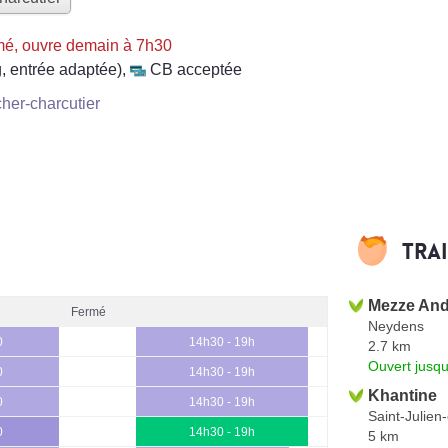
é, ouvre demain à 7h30
, entrée adaptée)
,
CB acceptée
her-charcutier
Tra
Mezze An
Fermé
Neydens
0
14h30 - 19h
2.7 km
Ouvert jusq
0
14h30 - 19h
Khantine
0
14h30 - 19h
Saint-Julien
0
14h30 - 19h
5 km