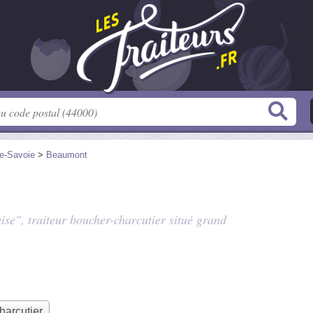
e-Savoie
>
Beaumont
ise", traiteur boucher-charcutier situé
grand
harcutier