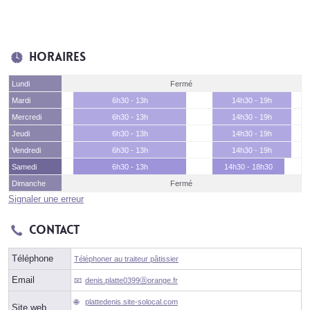
Horaires
Lundi
Fermé
Mardi
6h30 - 13h
14h30 - 19h
Mercredi
6h30 - 13h
14h30 - 19h
Jeudi
6h30 - 13h
14h30 - 19h
Vendredi
6h30 - 13h
14h30 - 19h
Samedi
6h30 - 13h
14h30 - 18h30
Dimanche
Fermé
Signaler une erreur
Contact
Téléphone
Téléphoner au traiteur pâtissier
Email
denis.platte0399ⓐorange.fr
plattedenis.site-solocal.com
Site web