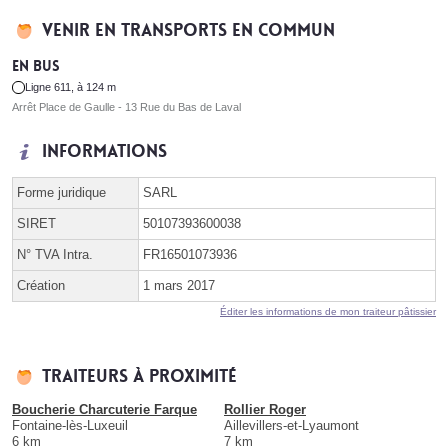
Venir en transports en commun
En bus
Ligne 611, à 124 m
Arrêt Place de Gaulle - 13 Rue du Bas de Laval
Informations
Forme juridique
SARL
SIRET
50107393600038
N° TVA Intra.
FR16501073936
Création
1 mars 2017
Éditer les informations de mon traiteur pâtissier
Traiteurs à proximité
Boucherie Charcuterie Farque
Rollier Roger
Fontaine-lès-Luxeuil
Aillevillers-et-Lyaumont
6 km
7 km