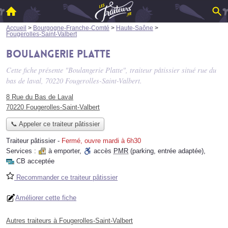
Accueil
>
Bourgogne-Franche-Comté
>
Haute-Saône
>
Fougerolles-Saint-Valbert
Boulangerie Platte
Cette fiche présente "Boulangerie Platte", traiteur pâtissier situé
rue du
bas de laval
, 70220 Fougerolles-Saint-Valbert.
8 Rue du Bas de Laval
70220 Fougerolles-Saint-Valbert
📞 Appeler ce traiteur pâtissier
Traiteur pâtissier
-
Fermé, ouvre mardi à 6h30
Services :
à emporter
,
accès
PMR
(parking, entrée adaptée)
,
CB acceptée
Recommander ce traiteur pâtissier
Améliorer cette fiche
Autres traiteurs à Fougerolles-Saint-Valbert