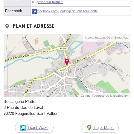
patisserie-platte.fr
Facebook
facebook.com/BoulangeriePatisseriePlatte
Plan et adresse
© contributeurs OpenStreetMap
Corriger l’adresse ou la localisation
Boulangerie Platte
8 Rue du Bas de Laval
70220 Fougerolles-Saint-Valbert
Trajet Waze
Trajet Maps