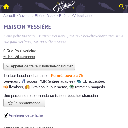
Accueil
>
Auvergne-Rhône-Alpes
>
Rhône
>
Villeurbanne
Maison Vessière
Cette fiche présente "Maison Vessière", traiteur boucher-charcutier situé
rue paul verlaine
, 69100 Villeurbanne.
6 Rue Paul Verlaine
69100 Villeurbanne
📞 Appeler ce traiteur boucher-charcutier
Traiteur boucher-charcutier
-
Fermé, ouvre à 7h
Services :
accès
PMR
(entrée adaptée)
,
CB acceptée
,
livraison
,
livraison le jour même
,
retrait en magasin
Une personne
recommande
ce traiteur boucher-charcutier.
Je recommande
Améliorer cette fiche