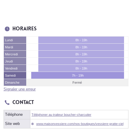
Horaires
Lundi
8h - 19h
Mardi
8h - 19h
Mercredi
8h - 19h
Jeudi
8h - 19h
Vendredi
8h - 19h
Samedi
7h - 19h
Dimanche
Fermé
Signaler une erreur
Contact
Téléphone
Téléphoner au traiteur boucher-charcutier
Site web
www.maisonvessiere.com/nos-boutiques/vessiere-gratte-ciel