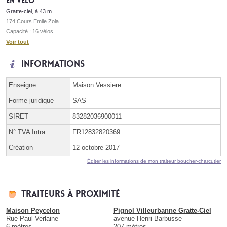
En vélo
Gratte-ciel, à 43 m
174 Cours Emile Zola
Capacité : 16 vélos
Voir tout
Informations
Enseigne
Maison Vessiere
Forme juridique
SAS
SIRET
83282036900011
N° TVA Intra.
FR12832820369
Création
12 octobre 2017
Éditer les informations de mon traiteur boucher-charcutier
Traiteurs à proximité
Maison Peycelon
Pignol Villeurbanne Gratte-Ciel
Rue Paul Verlaine
avenue Henri Barbusse
6 mètres
207 mètres