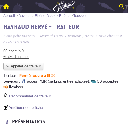
Accueil
>
Auvergne-Rhône-Alpes
>
Rhône
>
Toussieu
Hayraud Hervé - Traiteur
Cette fiche présente "Hayraud Hervé - Traiteur", traiteur situé
chemin 9
,
69780 Toussieu.
65 chemin 9
69780 Toussieu
📞 Appeler ce traiteur
Traiteur
-
Fermé, ouvre à 8h30
Services :
accès
PMR
(parking, entrée adaptée)
,
CB acceptée
,
livraison
Recommander ce traiteur
Améliorer cette fiche
Présentation