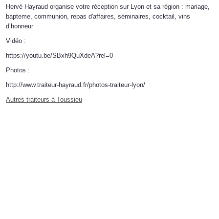
Hervé Hayraud organise votre réception sur Lyon et sa région : mariage,
bapteme, communion, repas d'affaires, séminaires, cocktail, vins
d’honneur
Vidéo :
https://youtu.be/SBxh9QuXdeA?rel=0
Photos :
http://www.traiteur-hayraud.fr/photos-traiteur-lyon/
Autres traiteurs à Toussieu