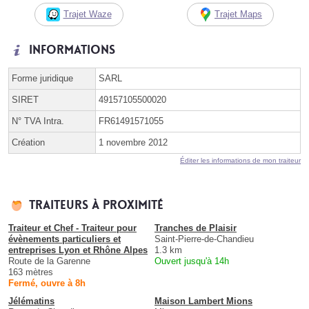
Trajet Waze
Trajet Maps
Informations
Forme juridique
SARL
SIRET
49157105500020
N° TVA Intra.
FR61491571055
Création
1 novembre 2012
Éditer les informations de mon traiteur
Traiteurs à proximité
Traiteur et Chef - Traiteur pour
Tranches de Plaisir
évènements particuliers et
Saint-Pierre-de-Chandieu
entreprises Lyon et Rhône Alpes
1.3 km
Route de la Garenne
Ouvert jusqu'à 14h
163 mètres
Fermé, ouvre à 8h
Jélématins
Maison Lambert Mions