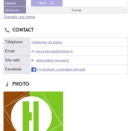
Samedi
8h30 - 12h
Dimanche
Fermé
Signaler une erreur
Contact
Téléphone
Téléphoner au traiteur
Email
herve.hayraudⓐorange.fr
Site web
www.traiteur-hayraud.fr
Facebook
fr-fr.facebook.com/traiteur.hayraud
Photo