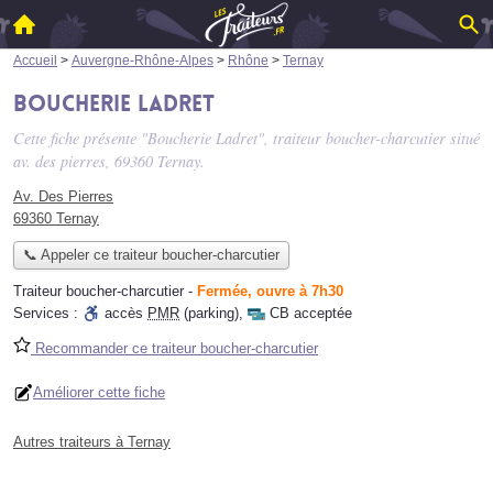
Accueil
>
Auvergne-Rhône-Alpes
>
Rhône
>
Ternay
Boucherie Ladret
Cette fiche présente "Boucherie Ladret", traiteur boucher-charcutier situé
av. des pierres
, 69360 Ternay.
Av. Des Pierres
69360 Ternay
📞 Appeler ce traiteur boucher-charcutier
Traiteur boucher-charcutier
-
Fermée, ouvre à 7h30
Services :
accès
PMR
(parking)
,
CB acceptée
Recommander ce traiteur boucher-charcutier
Améliorer cette fiche
Autres traiteurs à Ternay