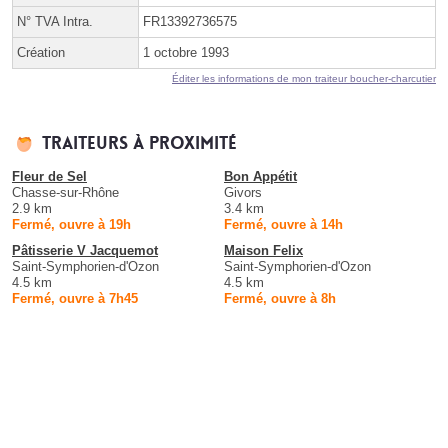
N° TVA Intra.
FR13392736575
Création
1 octobre 1993
Éditer les informations de mon traiteur boucher-charcutier
Traiteurs à proximité
Fleur de Sel
Bon Appétit
Chasse-sur-Rhône
Givors
2.9 km
3.4 km
Fermé, ouvre à 19h
Fermé, ouvre à 14h
Pâtisserie V Jacquemot
Maison Felix
Saint-Symphorien-d'Ozon
Saint-Symphorien-d'Ozon
4.5 km
4.5 km
Fermé, ouvre à 7h45
Fermé, ouvre à 8h