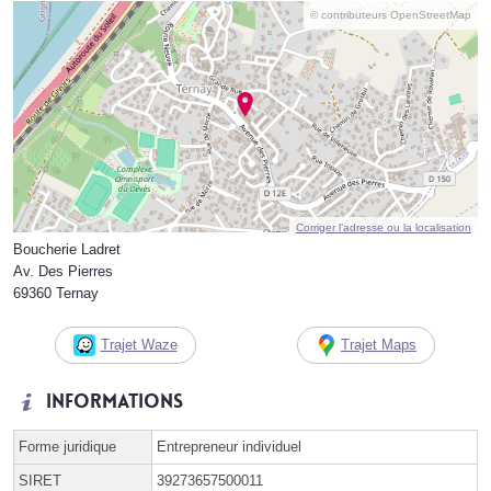
© contributeurs OpenStreetMap
Corriger l’adresse ou la localisation
Boucherie Ladret
Av. Des Pierres
69360 Ternay
Trajet Waze
Trajet Maps
Informations
Forme juridique
Entrepreneur individuel
SIRET
39273657500011