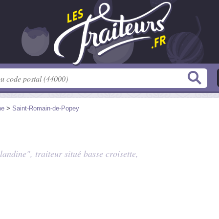
ne
>
Saint-Romain-de-Popey
andine", traiteur situé
basse croisette
,