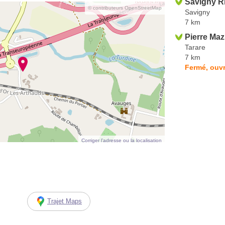
Savigny R
© contributeurs OpenStreetMap
Savigny
7 km
Pierre Maz
Tarare
7 km
Fermé, ouvr
Corriger l’adresse ou la localisation
Trajet Maps