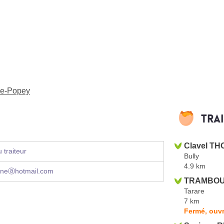
-de-Popey
Tra
Clavel TH
 traiteur
Bully
4.9 km
ineⓐhotmail.com
TRAMBOUZ
Tarare
7 km
Fermé, ouvr