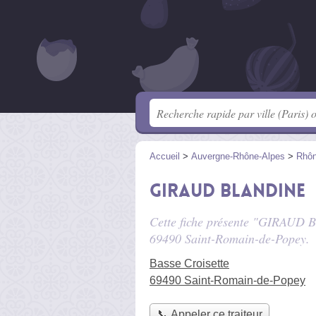
Accueil
>
Auvergne-Rhône-Alpes
>
Rhô
GIRAUD Blandine
Cette fiche présente "GIRAUD Bl
69490 Saint-Romain-de-Popey.
Basse Croisette
69490 Saint-Romain-de-Popey
📞 Appeler ce traiteur