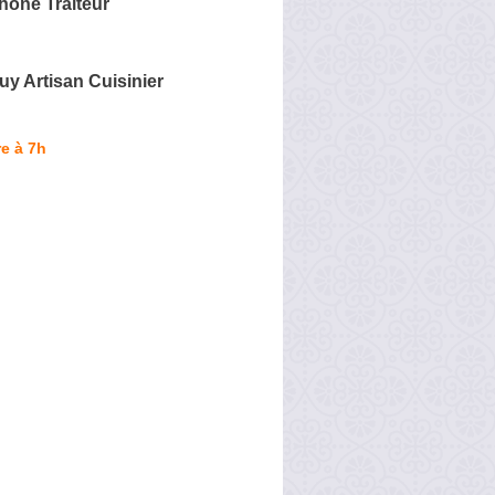
hone Traiteur
uy Artisan Cuisinier
e à 7h