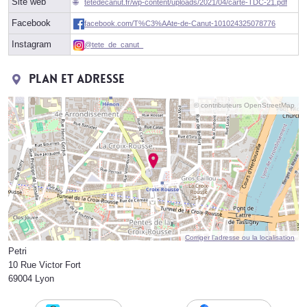
Site web
tetedecanut.fr/wp-content/uploads/2021/04/carte-TDC-21.pdf
Facebook
facebook.com/T%C3%AAte-de-Canut-101024325078776
Instagram
@tete_de_canut_
Plan et adresse
© contributeurs OpenStreetMap
Corriger l’adresse ou la localisation
Petri
10 Rue Victor Fort
69004 Lyon