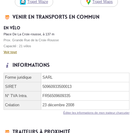
Trajet Waze
Trajet Maps
Venir en transports en commun
En vélo
Place De La Croix-rousse, à 137 m
Prox. Grande Rue de la Croix-Rousse
Capacité : 21 vélos
Voir tout
Informations
Forme juridique
SARL
SIRET
50960933500013
N° TVA Intra.
FR56509609335
Création
23 décembre 2008
Éditer les informations de mon traiteur charcutier
Traiteurs à proximité