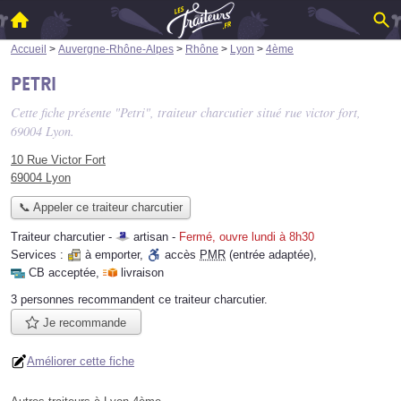
Accueil
>
Auvergne-Rhône-Alpes
>
Rhône
>
Lyon
>
4ème
Petri
Cette fiche présente "Petri", traiteur charcutier situé
rue victor fort
,
69004 Lyon.
10 Rue Victor Fort
69004 Lyon
📞 Appeler ce traiteur charcutier
Traiteur charcutier -
artisan
-
Fermé, ouvre lundi à 8h30
Services :
à emporter
,
accès
PMR
(entrée adaptée)
,
CB acceptée
,
livraison
3 personnes
recommandent
ce traiteur charcutier.
Je recommande
Améliorer cette fiche