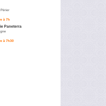
Périer
e à 7h
ie Paneterra
agne
e à 7h30