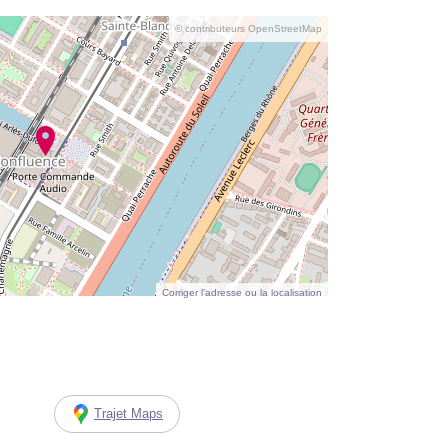
© contributeurs OpenStreetMap
Corriger l’adresse ou la localisation
Trajet Maps