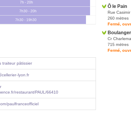
7h - 20h
Ô le Pain
7h30 - 20h
Rue Casimir 
260 mètres
7h30 - 19h30
Fermé, ouvr
Boulanger
Cr Charlem
715 mètres
Fermé, ouvr
traiteur pâtissier
cellerier-lyon.fr
r
uence.fr/restaurant/PAUL/66410
om/paulfranceofficiel