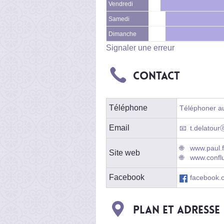
Vendredi
Samedi
Dimanche
Signaler une erreur
Contact
Téléphone
Téléphoner au 
Email
t.delatourⓐ
www.paul.f
Site web
www.confl
Facebook
facebook.c
Plan et adresse