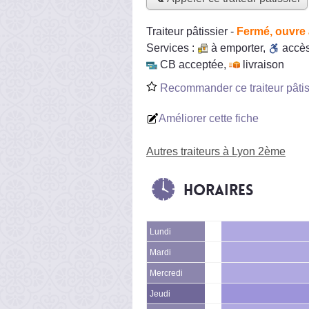
Traiteur pâtissier
-
Fermé, ouvre 
Services :
à emporter
,
accè
CB acceptée
,
livraison
Recommander ce traiteur pâtis
Améliorer cette fiche
Autres traiteurs à Lyon 2ème
Horaires
Lundi
Mardi
Mercredi
Jeudi