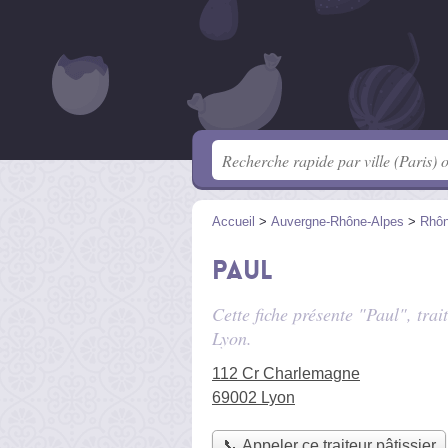
Accueil
>
Auvergne-Rhône-Alpes
>
Rhô
Paul
Cette fiche présente "Paul", trai
Lyon.
112 Cr Charlemagne
69002 Lyon
📞 Appeler ce traiteur pâtissier