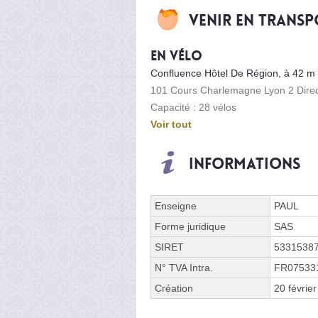
Venir en trans
En vélo
Confluence Hôtel De Région, à 42 m
101 Cours Charlemagne Lyon 2 Directi
Capacité : 28 vélos
Voir tout
Informations
Enseigne
PAUL
Forme juridique
SAS
SIRET
5331538
N° TVA Intra.
FR07533
Création
20 févrie