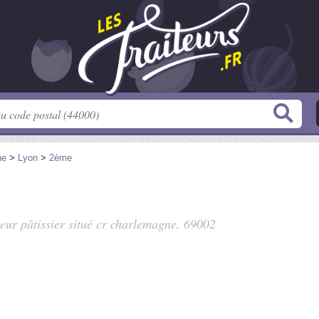
ne
>
Lyon
>
2ème
teur pâtissier situé
cr charlemagne
, 69002