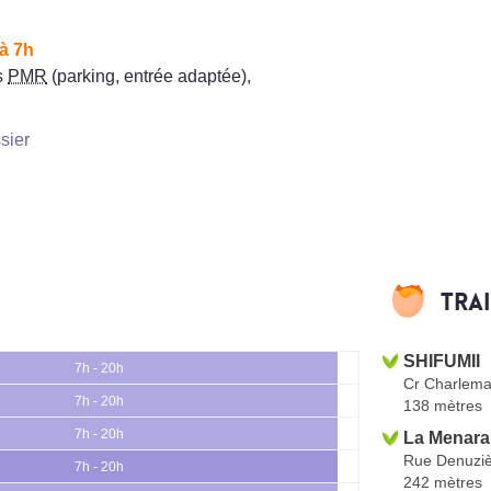
à 7h
s
PMR
(parking, entrée adaptée)
,
sier
Tra
SHIFUMII
7h - 20h
Cr Charlem
7h - 20h
138 mètres
7h - 20h
La Menara
Rue Denuzi
7h - 20h
242 mètres