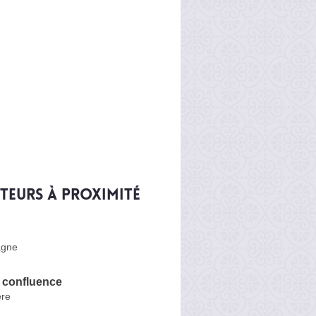
iteurs à proximité
agne
 confluence
ère