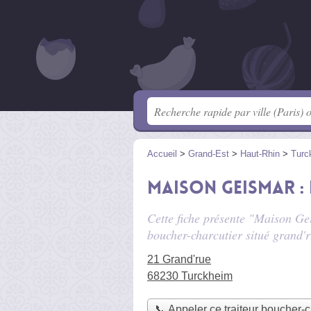
Accueil
>
Grand-Est
>
Haut-Rhin
>
Turc
Maison Geismar : 
Cette fiche présente "Maison Ge
boucher-charcutier situé
grand'
21 Grand'rue
68230 Turckheim
📞 Appeler ce traiteur boucher-c