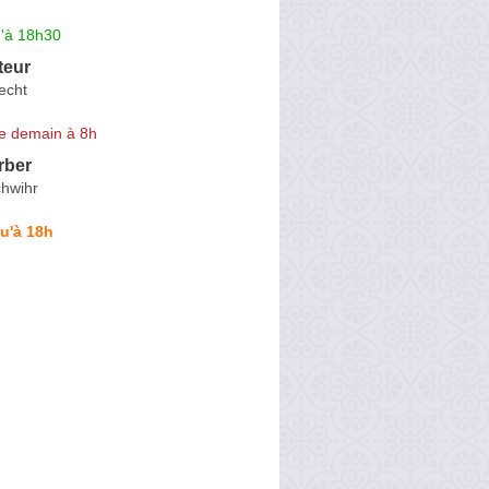
u'à 18h30
teur
echt
e demain à 8h
rber
hwihr
u'à 18h