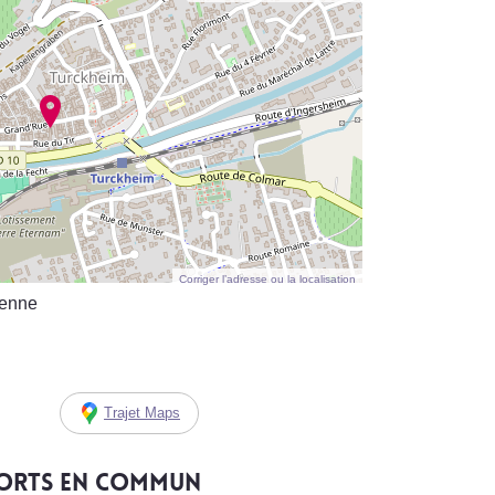
Corriger l’adresse ou la localisation
ienne
Trajet Maps
ports en commun