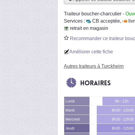
Traiteur boucher-charcutier
-
Ouve
Services :
CB acceptée
,
liv
retrait en magasin
Recommander ce traiteur bouc
Améliorer cette fiche
Autres traiteurs à Turckheim
Horaires
Lundi
9h - 12h
Mardi
8h30 - 12h30
Mercredi
8h30 - 12h30
Jeudi
8h30 - 12h30