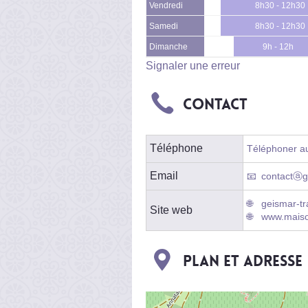
Vendredi
8h30 - 12h30
Samedi
8h30 - 12h30
Dimanche
9h - 12h
Signaler une erreur
Contact
Téléphone
Téléphoner au
Email
contactⓐg
geismar-t
Site web
www.maiso
Plan et adresse