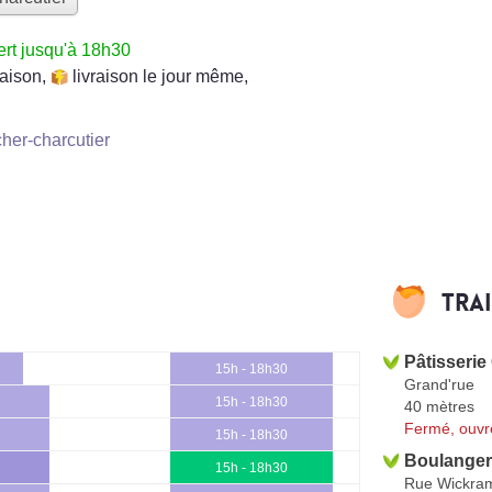
rt jusqu'à 18h30
raison
,
livraison le jour même
,
her-charcutier
Tra
Pâtisserie
15h - 18h30
Grand'rue
15h - 18h30
40 mètres
Fermé, ouvr
15h - 18h30
Boulangeri
15h - 18h30
Rue Wickra