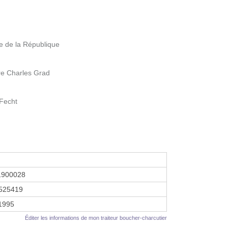
 de la République
e Charles Grad
 Fecht
1900028
525419
 1995
Éditer les informations de mon traiteur boucher-charcutier