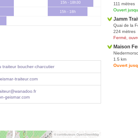
15h - 18h30
111 mètres
Ouvert jusq
15h - 18h
Jamm Trai
Quai de la F
224 mètres
Fermé, ouvr
Maison Fe
Niedermorsc
1.5 km
Ouvert jusq
 traiteur boucher-charcutier
eismar-traiteur.com
raiteur@wanadoo.fr
n-geismar.com
© contributeurs OpenStreetMap