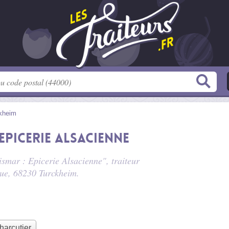
kheim
Epicerie Alsacienne
ismar : Epicerie Alsacienne", traiteur
rue
, 68230 Turckheim.
harcutier