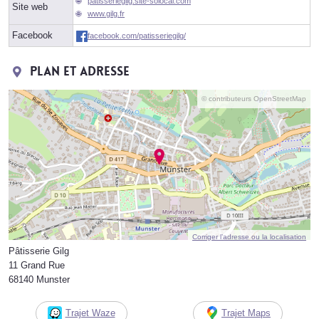
patisseriegilg.site-solocal.com
Site web
www.gilg.fr
Facebook
facebook.com/patisseriegilg/
Plan et adresse
© contributeurs OpenStreetMap
Corriger l’adresse ou la localisation
Pâtisserie Gilg
11 Grand Rue
68140 Munster
Trajet Waze
Trajet Maps