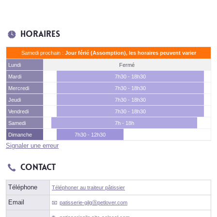
Horaires
Samedi prochain :
Jour férié (Assomption), les horaires peuvent varier
Lundi
Fermé
Mardi
7h30 - 18h30
Mercredi
7h30 - 18h30
Jeudi
7h30 - 18h30
Vendredi
7h30 - 18h30
Samedi
7h - 18h
Dimanche
7h30 - 12h30
Signaler une erreur
Contact
Téléphone
Téléphoner au traiteur pâtissier
Email
patisserie-gilgⓐpetlover.com