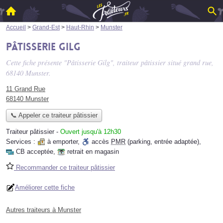
Accueil
>
Grand-Est
>
Haut-Rhin
>
Munster
Pâtisserie Gilg
Cette fiche présente "Pâtisserie Gilg", traiteur pâtissier situé
grand rue
,
68140 Munster.
11 Grand Rue
68140 Munster
📞 Appeler ce traiteur pâtissier
Traiteur pâtissier
-
Ouvert jusqu'à 12h30
Services :
à emporter
,
accès
PMR
(parking, entrée adaptée)
,
CB acceptée
,
retrait en magasin
Recommander ce traiteur pâtissier
Améliorer cette fiche
Autres traiteurs à Munster