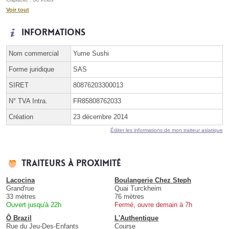
Voir tout
Informations
Nom commercial
Yume Sushi
Forme juridique
SAS
SIRET
80876203300013
N° TVA Intra.
FR85808762033
Création
23 décembre 2014
Éditer les informations de mon traiteur asiatique
Traiteurs à proximité
Lacocina
Boulangerie Chez Steph
Grand'rue
Quai Turckheim
33 mètres
76 mètres
Ouvert jusqu'à 22h
Fermé, ouvre demain à 7h
Ô Brazil
L'Authentique
Rue du Jeu-Des-Enfants
Course