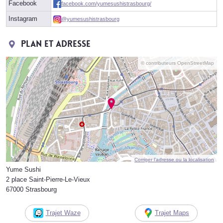
Facebook
facebook.com/yumesushistrasbourg/
Instagram
@yumesushistrasbourg
Plan et adresse
© contributeurs OpenStreetMap
Corriger l’adresse ou la localisation
Yume Sushi
2 place Saint-Pierre-Le-Vieux
67000 Strasbourg
Trajet Waze
Trajet Maps