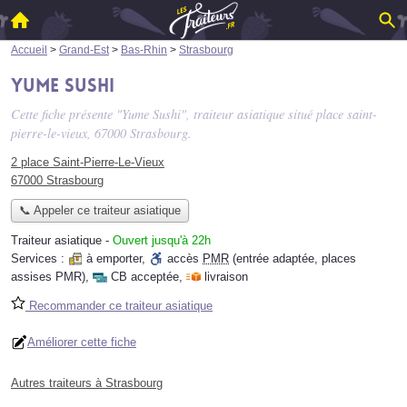
Accueil
>
Grand-Est
>
Bas-Rhin
>
Strasbourg
Yume Sushi
Cette fiche présente "Yume Sushi", traiteur asiatique situé
place saint-
pierre-le-vieux
, 67000 Strasbourg.
2 place Saint-Pierre-Le-Vieux
67000 Strasbourg
📞 Appeler ce traiteur asiatique
Traiteur asiatique
-
Ouvert jusqu'à 22h
Services :
à emporter
,
accès
PMR
(entrée adaptée, places
assises PMR)
,
CB acceptée
,
livraison
Recommander ce traiteur asiatique
Améliorer cette fiche
Autres traiteurs à Strasbourg