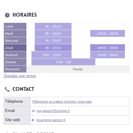
Horaires
Lundi
8h - 12h15
Mardi
8h - 12h15
14h30 - 18h30
Mercredi
8h - 12h15
Jeudi
8h - 12h15
14h30 - 18h30
Vendredi
7h30 - 12h15
14h30 - 18h30
Samedi
7h30 - 15h
Dimanche
Fermé
Signaler une erreur
Contact
Téléphone
Téléphoner au traiteur boucher-charcutier
Email
guy.gantzerⓐorange.fr
Site web
boucherie-gantzer.fr