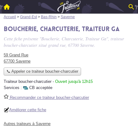
Accueil
>
Grand-Est
>
Bas-Rhin
>
Saverne
Boucherie, Charcuterie, Traiteur Ga
Cette fiche présente "Boucherie, Charcuterie, Traiteur Ga", traiteur
boucher-charcutier situé
grand rue
, 67700 Saverne.
59 Grand Rue
67700 Saverne
📞 Appeler ce traiteur boucher-charcutier
Traiteur boucher-charcutier
-
Ouvert jusqu'à 12h15
Services :
CB acceptée
Recommander ce traiteur boucher-charcutier
Améliorer cette fiche
Autres traiteurs à Saverne