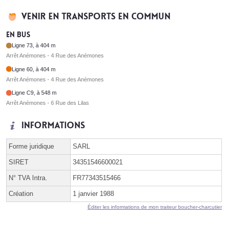
Venir en transports en commun
En bus
Ligne 73, à 404 m
Arrêt Anémones - 4 Rue des Anémones
Ligne 60, à 404 m
Arrêt Anémones - 4 Rue des Anémones
Ligne C9, à 548 m
Arrêt Anémones - 6 Rue des Lilas
Informations
Forme juridique
SARL
SIRET
34351546600021
N° TVA Intra.
FR77343515466
Création
1 janvier 1988
Éditer les informations de mon traiteur boucher-charcutier