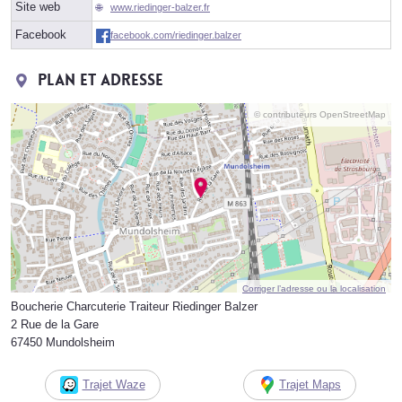
Site web
www.riedinger-balzer.fr
Facebook
facebook.com/riedinger.balzer
Plan et adresse
© contributeurs OpenStreetMap
Corriger l’adresse ou la localisation
Boucherie Charcuterie Traiteur Riedinger Balzer
2 Rue de la Gare
67450 Mundolsheim
Trajet Waze
Trajet Maps