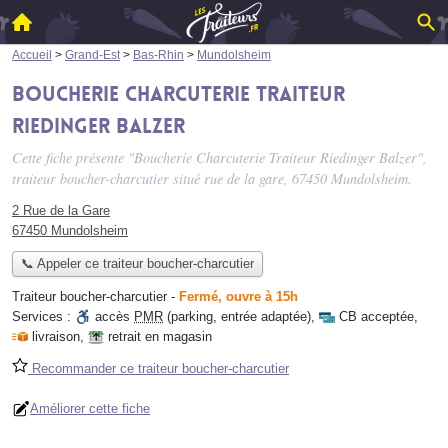
Accueil
>
Grand-Est
>
Bas-Rhin
>
Mundolsheim
Boucherie Charcuterie Traiteur
Riedinger Balzer
Cette fiche présente "Boucherie Charcuterie Traiteur Riedinger Balzer",
traiteur boucher-charcutier situé
rue de la gare
, 67450 Mundolsheim.
2 Rue de la Gare
67450 Mundolsheim
📞 Appeler ce traiteur boucher-charcutier
Traiteur boucher-charcutier
-
Fermé, ouvre à 15h
Services :
accès
PMR
(parking, entrée adaptée)
,
CB acceptée
,
livraison
,
retrait en magasin
Recommander ce traiteur boucher-charcutier
Améliorer cette fiche