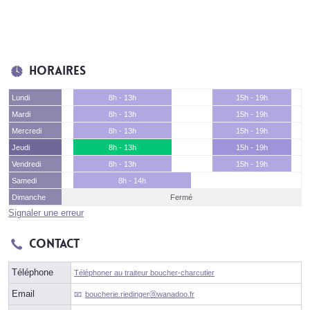
Horaires
Lundi
8h - 13h
15h - 19h
Mardi
8h - 13h
15h - 19h
Mercredi
8h - 13h
15h - 19h
Jeudi
8h - 13h
15h - 19h
Vendredi
8h - 13h
15h - 19h
Samedi
8h - 14h
Dimanche
Fermé
Signaler une erreur
Contact
Téléphone
Téléphoner au traiteur boucher-charcutier
Email
boucherie.riedingerⓐwanadoo.fr