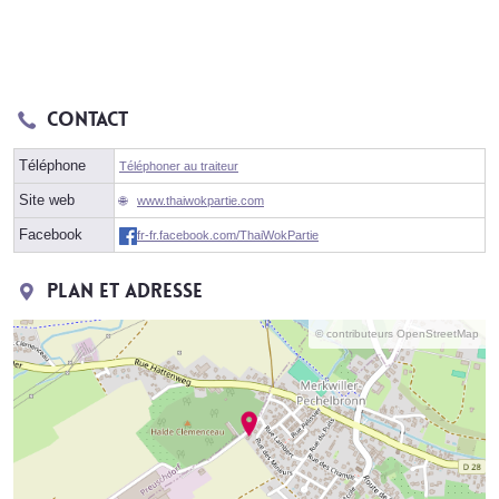
Contact
Téléphone
Téléphoner au traiteur
Site web
www.thaiwokpartie.com
Facebook
fr-fr.facebook.com/ThaiWokPartie
Plan et adresse
© contributeurs OpenStreetMap