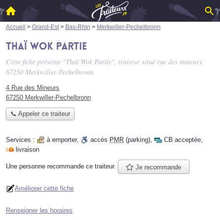
Accueil
>
Grand-Est
>
Bas-Rhin
>
Merkwiller-Pechelbronn
Thaï Wok Partie
Cette fiche présente "Thaï Wok Partie", traiteur situé
rue des mineurs
,
67250 Merkwiller-Pechelbronn.
4 Rue des Mineurs
67250 Merkwiller-Pechelbronn
📞 Appeler ce traiteur
Services :
à emporter
,
accès
PMR
(parking)
,
CB acceptée
,
livraison
Une personne
recommande
ce traiteur.
Je recommande
Améliorer cette fiche
Renseigner les horaires