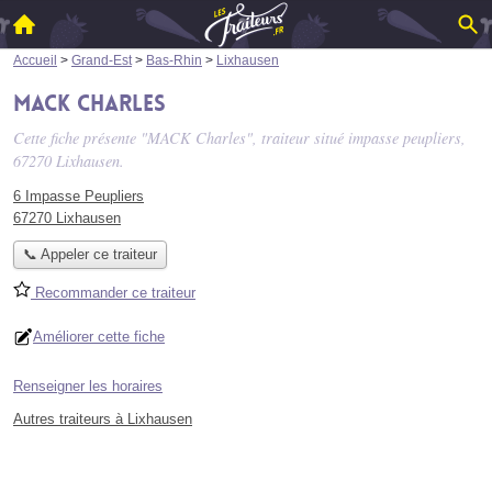
Accueil
>
Grand-Est
>
Bas-Rhin
>
Lixhausen
MACK Charles
Cette fiche présente "MACK Charles", traiteur situé
impasse peupliers
,
67270 Lixhausen.
6 Impasse Peupliers
67270 Lixhausen
📞 Appeler ce traiteur
Recommander ce traiteur
Améliorer cette fiche
Renseigner les horaires
Autres traiteurs à Lixhausen