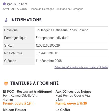
Ligne 560, à 67 m
Arrêt SAILLAGOUSE - Place de Cerdagne - 18 Place de Cerdagne
Informations
Enseigne
Boulangerie Patisserie Ribas Joseph
Forme juridique
Entrepreneur individuel
SIRET
41039160100029
N° TVA Intra.
FR84410391601
Création
11 décembre 2008
Éditer les informations de mon traiteur pâtissier
Traiteurs à proximité
El FOC - Restaurant traditionnel
Aux Délices des Neiges
Font-Romeu-Odeillo-Via
Font-Romeu-Odeillo-Via
4.9 km
5 km
Fermé, ouvre à 19h
Fermé, ouvre à 7h30
Maison Pouget
Le Châlet