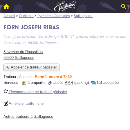
Accueil
>
Occitanie
>
Pyrénées-Orientales
>
Saillagouse
Forn Joseph RIBAS
Cette fiche présente "Forn Joseph RIBAS", traiteur pâtissier situé
avenue
du roussillon
, 66800 Saillagouse.
3 avenue du Roussillon
66800 Saillagouse
📞 Appeler ce traiteur pâtissier
Traiteur pâtissier
-
Fermé, ouvre à 7h30
Services :
à emporter
,
accès
PMR
(parking)
,
CB acceptée
Recommander ce traiteur pâtissier
Améliorer cette fiche
Autres traiteurs à Saillagouse