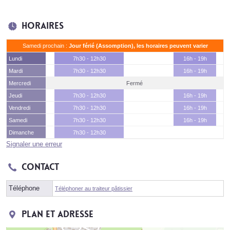
Horaires
Samedi prochain :
Jour férié (Assomption), les horaires peuvent varier
Lundi
7h30 - 12h30
16h - 19h
Mardi
7h30 - 12h30
16h - 19h
Mercredi
Fermé
Jeudi
7h30 - 12h30
16h - 19h
Vendredi
7h30 - 12h30
16h - 19h
Samedi
7h30 - 12h30
16h - 19h
Dimanche
7h30 - 12h30
Signaler une erreur
Contact
Téléphone
Téléphoner au traiteur pâtissier
Plan et adresse