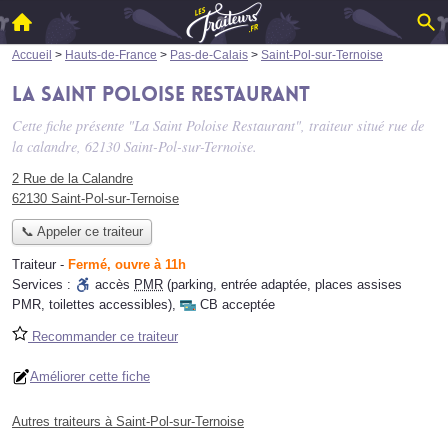
Accueil
>
Hauts-de-France
>
Pas-de-Calais
>
Saint-Pol-sur-Ternoise
La Saint Poloise Restaurant
Cette fiche présente "La Saint Poloise Restaurant", traiteur situé
rue de
la calandre
, 62130 Saint-Pol-sur-Ternoise.
2 Rue de la Calandre
62130 Saint-Pol-sur-Ternoise
📞 Appeler ce traiteur
Traiteur
-
Fermé, ouvre à 11h
Services :
accès
PMR
(parking, entrée adaptée, places assises
PMR, toilettes accessibles)
,
CB acceptée
Recommander ce traiteur
Améliorer cette fiche
Autres traiteurs à Saint-Pol-sur-Ternoise