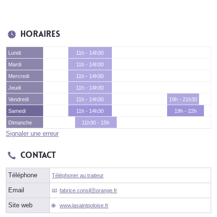
Horaires
Lundi
11h - 14h30
Mardi
11h - 14h30
Mercredi
11h - 14h30
Jeudi
11h - 14h30
Vendredi
11h - 14h30
19h - 21h30
Samedi
11h - 14h30
19h - 22h
Dimanche
11h30 - 15h
Signaler une erreur
Contact
Téléphone
Téléphoner au traiteur
Email
fabrice.consilⓐorange.fr
Site web
www.lasaintpoloise.fr