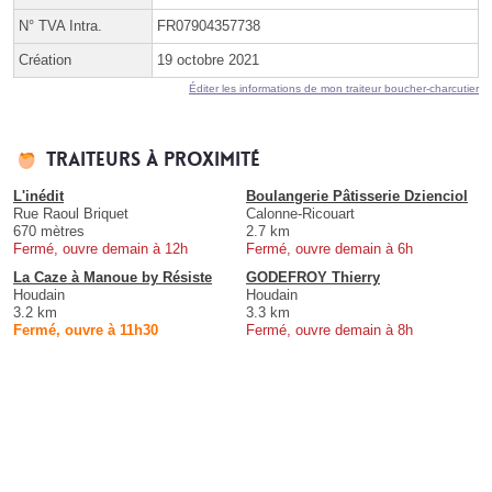
N° TVA Intra.
FR07904357738
Création
19 octobre 2021
Éditer les informations de mon traiteur boucher-charcutier
Traiteurs à proximité
L'inédit
Boulangerie Pâtisserie Dzienciol
Rue Raoul Briquet
Calonne-Ricouart
670 mètres
2.7 km
Fermé, ouvre demain à 12h
Fermé, ouvre demain à 6h
La Caze à Manoue by Résiste
GODEFROY Thierry
Houdain
Houdain
3.2 km
3.3 km
Fermé, ouvre à 11h30
Fermé, ouvre demain à 8h