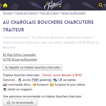
Accueil
>
Hauts-de-France
>
Pas-de-Calais
>
Bruay-la-Buissière
Au Charolais Boucherie charcuterie
traiteur
Cette fiche présente "Au Charolais Boucherie charcuterie traiteur",
traiteur boucher-charcutier situé
rue arthur lamendin
, 62700 Bruay-la-
Buissière.
81 Rue Arthur Lamendin
62700 Bruay-la-Buissière
📞 Appeler ce traiteur boucher-charcutier
Traiteur boucher-charcutier
-
Fermé, ouvre demain à 8h30
Services :
accès
PMR
(parking)
,
CB acceptée
,
commande drive
,
livraison
,
livraison le jour même
,
retrait en magasin
Une personne
recommande
ce traiteur boucher-charcutier.
Je recommande