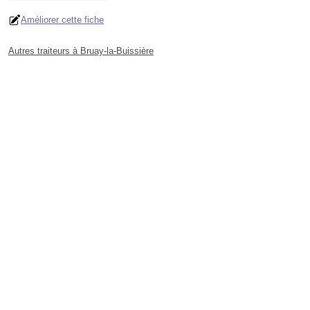
Améliorer cette fiche
Autres traiteurs à Bruay-la-Buissière