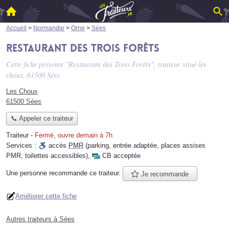
Accueil
>
Normandie
>
Orne
>
Sées
Restaurant des Trois Forêts
Cette fiche présente "Restaurant des Trois Forêts", traiteur situé
les
choux
, 61500 Sées.
Les Choux
61500 Sées
📞 Appeler ce traiteur
Traiteur
-
Fermé, ouvre demain à 7h
Services :
accès
PMR
(parking, entrée adaptée, places assises
PMR, toilettes accessibles)
,
CB acceptée
Une personne
recommande
ce traiteur.
Je recommande
Améliorer cette fiche
Autres traiteurs à Sées