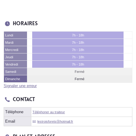
Horaires
Lundi
7h - 18h
Mardi
7h - 18h
Mercredi
7h - 18h
Jeudi
7h - 18h
Vendredi
7h - 18h
Samedi
Fermé
Dimanche
Fermé
Signaler une erreur
Contact
Téléphone
Téléphoner au traiteur
Email
lestroisforetsⓐhotmail.fr