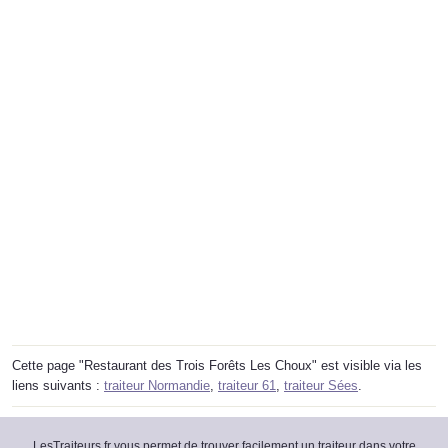
Cette page "Restaurant des Trois Forêts Les Choux" est visible via les
liens suivants :
traiteur Normandie
,
traiteur 61
,
traiteur Sées
.
LesTraiteurs.fr vous permet de trouver facilement un traiteur dans votre