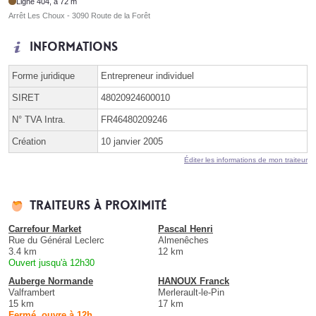
Ligne 404, à 72 m
Arrêt Les Choux - 3090 Route de la Forêt
Informations
Forme juridique
Entrepreneur individuel
SIRET
48020924600010
N° TVA Intra.
FR46480209246
Création
10 janvier 2005
Éditer les informations de mon traiteur
Traiteurs à proximité
Carrefour Market
Pascal Henri
Rue du Général Leclerc
Almenêches
3.4 km
12 km
Ouvert jusqu'à 12h30
Auberge Normande
HANOUX Franck
Valframbert
Merlerault-le-Pin
15 km
17 km
Fermé, ouvre à 12h