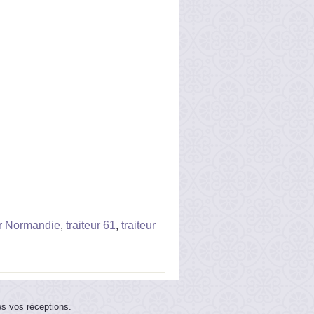
ur Normandie
,
traiteur 61
,
traiteur
es vos réceptions.