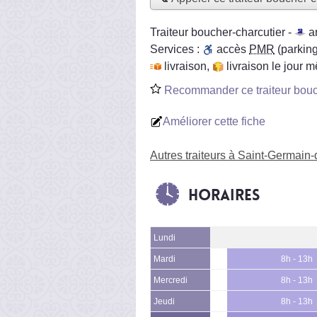
Traiteur boucher-charcutier -
a
Services :
accès
PMR
(parking
livraison
,
livraison le jour 
Recommander ce traiteur bouc
Améliorer cette fiche
Autres traiteurs à Saint-Germain
Horaires
Lundi
Mardi
8h - 13h
Mercredi
8h - 13h
Jeudi
8h - 13h