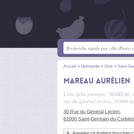
Accueil
>
Normandie
>
Orne
>
Saint-Ge
MAREAU Aurélien
Cette fiche présente "MAREAU Au
rue du général leclerc
, 61000 S
30 Rue du Général Leclerc
61000 Saint-Germain-du-Corbéis
📞 Appeler ce traiteur boucher-c