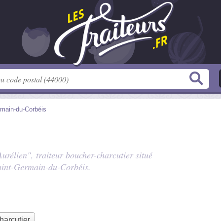
rmain-du-Corbéis
rélien", traiteur boucher-charcutier situé
aint-Germain-du-Corbéis.
harcutier