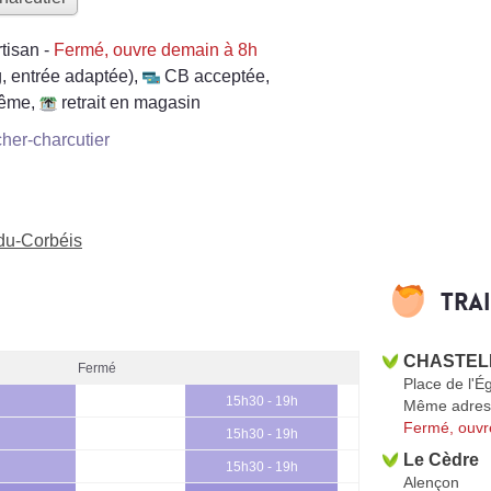
rtisan
-
Fermé, ouvre demain à 8h
, entrée adaptée)
,
CB acceptée
,
même
,
retrait en magasin
her-charcutier
-du-Corbéis
Tra
CHASTELL
Fermé
Place de l'Ég
15h30 - 19h
Même adres
Fermé, ouvr
15h30 - 19h
Le Cèdre
15h30 - 19h
Alençon