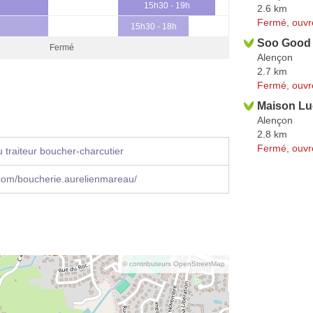
15h30 - 19h
2.6 km
Fermé, ouvr
15h30 - 18h
Soo Good
Fermé
Alençon
2.7 km
Fermé, ouvr
Maison Lu
Alençon
2.8 km
Fermé, ouvr
 traiteur boucher-charcutier
com/boucherie.aurelienmareau/
© contributeurs OpenStreetMap