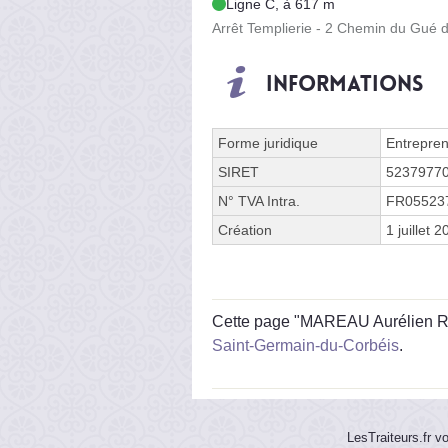
Ligne C, à 617 m
Arrêt Templierie - 2 Chemin du Gué 
Informations
Forme juridique
Entrepren
SIRET
5237977
N° TVA Intra.
FR05523
Création
1 juillet 
Cette page "MAREAU Aurélien Rue 
Saint-Germain-du-Corbéis
.
LesTraiteurs.fr v