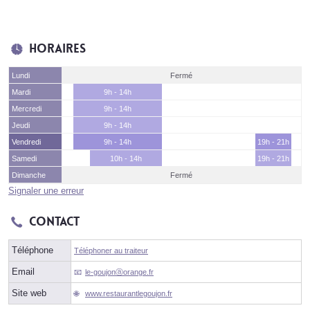
Horaires
Lundi
Fermé
Mardi
9h - 14h
Mercredi
9h - 14h
Jeudi
9h - 14h
Vendredi
9h - 14h
19h - 21h
Samedi
10h - 14h
19h - 21h
Dimanche
Fermé
Signaler une erreur
Contact
Téléphone
Téléphoner au traiteur
Email
le-goujonⓐorange.fr
Site web
www.restaurantlegoujon.fr