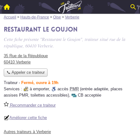
Accueil
>
Hauts-de-France
>
Oise
>
Verberie
Restaurant le Goujon
Cette fiche présente "Restaurant le Goujon", traiteur situé
rue de la
république
, 60410 Verberie.
35 Rue de la République
60410 Verberie
📞 Appeler ce traiteur
Traiteur
-
Fermé, ouvre à 19h
Services :
à emporter
,
accès
PMR
(entrée adaptée, places
assises PMR, toilettes accessibles)
,
CB acceptée
Recommander ce traiteur
Améliorer cette fiche
Autres traiteurs à Verberie