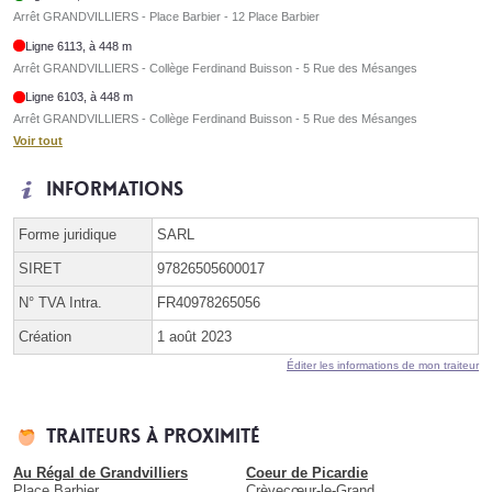
Arrêt GRANDVILLIERS - Place Barbier - 12 Place Barbier
Ligne 6113, à 448 m
Arrêt GRANDVILLIERS - Collège Ferdinand Buisson - 5 Rue des Mésanges
Ligne 6103, à 448 m
Arrêt GRANDVILLIERS - Collège Ferdinand Buisson - 5 Rue des Mésanges
Voir tout
Informations
Forme juridique
SARL
SIRET
97826505600017
N° TVA Intra.
FR40978265056
Création
1 août 2023
Éditer les informations de mon traiteur
Traiteurs à proximité
Au Régal de Grandvilliers
Coeur de Picardie
Place Barbier
Crèvecœur-le-Grand