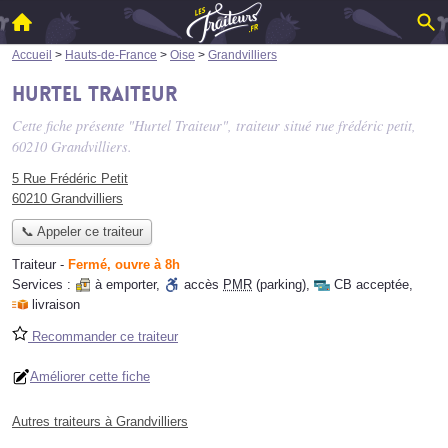
Accueil
>
Hauts-de-France
>
Oise
>
Grandvilliers
Hurtel Traiteur
Cette fiche présente "Hurtel Traiteur", traiteur situé
rue frédéric petit
,
60210 Grandvilliers.
5 Rue Frédéric Petit
60210 Grandvilliers
📞 Appeler ce traiteur
Traiteur
-
Fermé, ouvre à 8h
Services :
à emporter
,
accès
PMR
(parking)
,
CB acceptée
,
livraison
Recommander ce traiteur
Améliorer cette fiche
Autres traiteurs à Grandvilliers