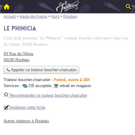
Accueil
>
Hauts-de-France
>
Nord
>
Roubaix
Le Phinicia
Cette fiche présente "Le Phinicia", traiteur boucher-charcutier situé
rue
de l'alma
, 59100 Roubaix.
83 Rue de l'Alma
59100 Roubaix
📞 Appeler ce traiteur boucher-charcutier
Traiteur boucher-charcutier
-
Fermé, ouvre à 16h
Services :
CB acceptée
,
retrait en magasin
Recommander ce traiteur boucher-charcutier
Améliorer cette fiche
Autres traiteurs à Roubaix