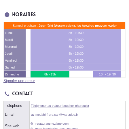
Horaires
Samedi prochain :
Jour férié (Assomption), les horaires peuvent varier
Lundi
8h - 19h30
Mardi
8h - 19h30
Mercredi
8h - 19h30
Jeudi
8h - 19h30
Vendredi
8h - 19h30
Samedi
8h - 19h30
Dimanche
8h - 13h
16h - 19h30
Signaler une erreur
Contact
Téléphone
Téléphoner au traiteur boucher-charcutier
Email
medahi-frere.sarlⓐwanadoo.fr
restaurantmeziane.com
Site web
www.boucheries-meziane.com