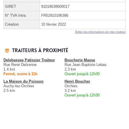
SIRET
91018638600017
N° TVA Intra.
FR52910186386
Création
10 février 2022
Éditer les informations de mon traiteur
Traiteurs à proximité
Delebassee Patissier Traiteur
Boucherie Masse
Rue René Delzenne
Rue Jean Baptiste Lebas
1.4 km
2.3 km
Fermé, ouvre à 11h
Ouvert jusqu'à 12h30
La Maison du Poisson
Henri Boucher
Auchy-lez-Orchies
Orchies
2.5 km
3.2 km
Ouvert jusqu'à 12h30