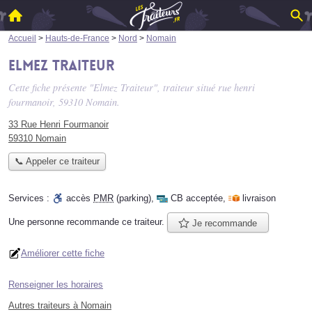
Accueil
>
Hauts-de-France
>
Nord
>
Nomain
Elmez Traiteur
Cette fiche présente "Elmez Traiteur", traiteur situé
rue henri
fourmanoir
, 59310 Nomain.
33 Rue Henri Fourmanoir
59310 Nomain
📞 Appeler ce traiteur
Services :
accès
PMR
(parking)
,
CB acceptée
,
livraison
Une personne
recommande
ce traiteur.
Je recommande
Améliorer cette fiche
Renseigner les horaires
Autres traiteurs à Nomain