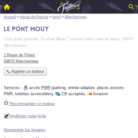
Accueil
>
Hauts-de-France
>
Nord
>
Marchiennes
Le Pont Mouy
Cette fiche présente "Le Pont Mouy", traiteur situé
route de flines
, 59870
Marchiennes.
2 Route de Flines
59870 Marchiennes
📞 Appeler ce traiteur
Services :
accès
PMR
(parking, entrée adaptée, places assises
PMR, toilettes accessibles)
,
CB acceptée
,
livraison
Recommander ce traiteur
Améliorer cette fiche
Renseigner les horaires