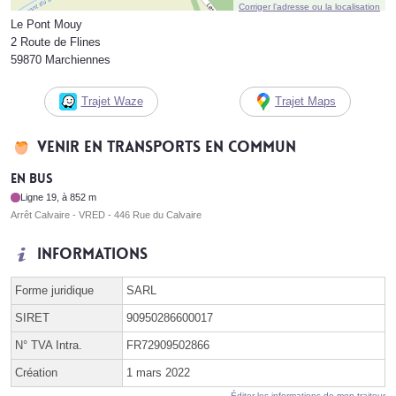
Corriger l’adresse ou la localisation
Le Pont Mouy
2 Route de Flines
59870 Marchiennes
Trajet Waze
Trajet Maps
Venir en transports en commun
En bus
Ligne 19, à 852 m
Arrêt Calvaire - VRED - 446 Rue du Calvaire
Informations
Forme juridique
SARL
SIRET
90950286600017
N° TVA Intra.
FR72909502866
Création
1 mars 2022
Éditer les informations de mon traiteur