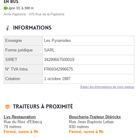
En bus
Ligne 33, à 388 m
Arrêt Papinerie - 47b Rue de la Papinerie
Informations
Enseigne
Les Pyramides
Forme juridique
SARL
SIRET
34299667500019
N° TVA Intra.
FR69342996675
Création
1 octobre 1987
Éditer les informations de mon traiteur
Traiteurs à proximité
Lys Restauration
Boucherie-Traiteur Diérickx
Rue du Riez d'Elbecq
Rue Jean Baptiste Lebas
79 mètres
830 mètres
Fermé, ouvre à 9h
Fermé, ouvre à 9h