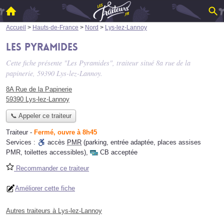
Accueil
>
Hauts-de-France
>
Nord
>
Lys-lez-Lannoy
Les Pyramides
Cette fiche présente "Les Pyramides", traiteur situé
8a rue de la
papinerie
, 59390 Lys-lez-Lannoy.
8A Rue de la Papinerie
59390 Lys-lez-Lannoy
📞 Appeler ce traiteur
Traiteur
-
Fermé, ouvre à 8h45
Services :
accès
PMR
(parking, entrée adaptée, places assises
PMR, toilettes accessibles)
,
CB acceptée
Recommander ce traiteur
Améliorer cette fiche
Autres traiteurs à Lys-lez-Lannoy