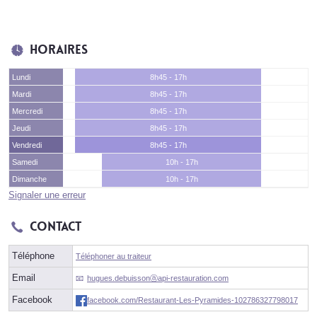
Horaires
Lundi
8h45 - 17h
Mardi
8h45 - 17h
Mercredi
8h45 - 17h
Jeudi
8h45 - 17h
Vendredi
8h45 - 17h
Samedi
10h - 17h
Dimanche
10h - 17h
Signaler une erreur
Contact
Téléphone
Téléphoner au traiteur
Email
hugues.debuissonⓐapi-restauration.com
Facebook
facebook.com/Restaurant-Les-Pyramides-102786327798017