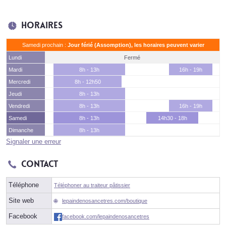
Horaires
Samedi prochain :
Jour férié (Assomption), les horaires peuvent varier
Lundi
Fermé
Mardi
8h - 13h
16h - 19h
Mercredi
8h - 12h50
Jeudi
8h - 13h
Vendredi
8h - 13h
16h - 19h
Samedi
8h - 13h
14h30 - 18h
Dimanche
8h - 13h
Signaler une erreur
Contact
Téléphone
Téléphoner au traiteur pâtissier
Site web
lepaindenosancetres.com/boutique
Facebook
facebook.com/lepaindenosancetres