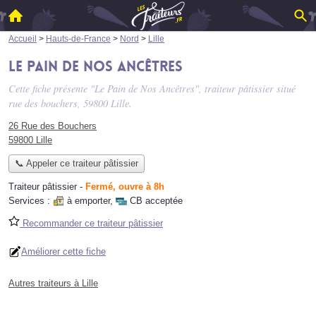
Accueil
>
Hauts-de-France
>
Nord
>
Lille
Le Pain de Nos Ancêtres
Cette fiche présente "Le Pain de Nos Ancêtres", traiteur pâtissier situé
rue des bouchers
, 59800 Lille.
26 Rue des Bouchers
59800 Lille
📞 Appeler ce traiteur pâtissier
Traiteur pâtissier
-
Fermé, ouvre à 8h
Services :
à emporter
,
CB acceptée
Recommander ce traiteur pâtissier
Améliorer cette fiche
Autres traiteurs à Lille