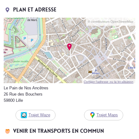
Plan et adresse
© contributeurs OpenStreetMap
Corriger l’adresse ou la localisation
Le Pain de Nos Ancêtres
26 Rue des Bouchers
59800 Lille
Trajet Waze
Trajet Maps
Venir en transports en commun