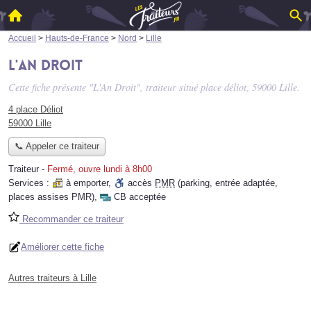
Accueil
>
Hauts-de-France
>
Nord
>
Lille
L'An Droit
Cette fiche présente "L'An Droit", traiteur situé
place déliot
, 59000 Lille.
4 place Déliot
59000 Lille
📞 Appeler ce traiteur
Traiteur
-
Fermé, ouvre lundi à 8h00
Services :
à emporter
,
accès
PMR
(parking, entrée adaptée,
places assises PMR)
,
CB acceptée
Recommander ce traiteur
Améliorer cette fiche
Autres traiteurs à Lille