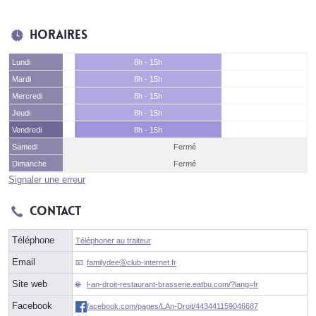
Horaires
Lundi
8h - 15h
Mardi
8h - 15h
Mercredi
8h - 15h
Jeudi
8h - 15h
Vendredi
8h - 15h
Samedi
Fermé
Dimanche
Fermé
Signaler une erreur
Contact
Téléphone
Téléphoner au traiteur
Email
familydeeⓐclub-internet.fr
Site web
l-an-droit-restaurant-brasserie.eatbu.com/?lang=fr
Facebook
facebook.com/pages/LAn-Droit/443441159046687