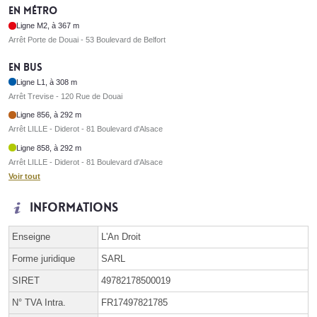
En métro
Ligne M2, à 367 m
Arrêt Porte de Douai - 53 Boulevard de Belfort
En bus
Ligne L1, à 308 m
Arrêt Trevise - 120 Rue de Douai
Ligne 856, à 292 m
Arrêt LILLE - Diderot - 81 Boulevard d'Alsace
Ligne 858, à 292 m
Arrêt LILLE - Diderot - 81 Boulevard d'Alsace
Voir tout
Informations
Enseigne
L'An Droit
Forme juridique
SARL
SIRET
49782178500019
N° TVA Intra.
FR17497821785