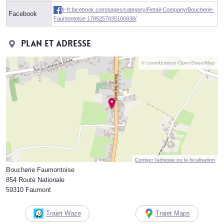
fr-fr.facebook.com/pages/category/Retail-Company/Boucherie-
Facebook
Faumontoise-1785257835100838/
Plan et adresse
© contributeurs OpenStreetMap
Corriger l’adresse ou la localisation
Boucherie Faumontoise
854 Route Nationale
59310 Faumont
Trajet Waze
Trajet Maps