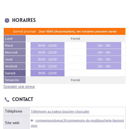
Horaires
Samedi prochain :
Jour férié (Assomption), les horaires peuvent varier
Lundi
Fermé
Mardi
8h30 - 12h30
15h - 19h
Mercredi
8h30 - 12h30
15h - 19h
Jeudi
8h30 - 12h30
15h - 19h
Vendredi
8h30 - 12h30
15h - 19h
Samedi
8h30 - 12h30
Dimanche
Fermé
Signaler une erreur
Contact
Téléphone
Téléphoner au traiteur boucher-charcutier
compagnonsdugout.fr/compagnons-du-gout/boucherie-faumont
Site web
oise/