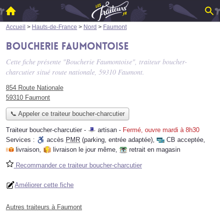
Accueil
>
Hauts-de-France
>
Nord
>
Faumont
Boucherie Faumontoise
Cette fiche présente "Boucherie Faumontoise", traiteur boucher-
charcutier situé
route nationale
, 59310 Faumont.
854 Route Nationale
59310 Faumont
📞 Appeler ce traiteur boucher-charcutier
Traiteur boucher-charcutier -
artisan
-
Fermé, ouvre mardi à 8h30
Services :
accès
PMR
(parking, entrée adaptée)
,
CB acceptée
,
livraison
,
livraison le jour même
,
retrait en magasin
Recommander ce traiteur boucher-charcutier
Améliorer cette fiche
Autres traiteurs à Faumont