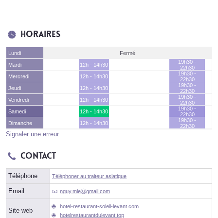
Horaires
Lundi
Fermé
19h30 -
Mardi
12h - 14h30
22h30
19h30 -
Mercredi
12h - 14h30
22h30
19h30 -
Jeudi
12h - 14h30
22h30
19h30 -
Vendredi
12h - 14h30
22h30
19h30 -
Samedi
12h - 14h30
22h30
19h30 -
Dimanche
12h - 14h30
22h30
Signaler une erreur
Contact
Téléphone
Téléphoner au traiteur asiatique
Email
nguy.mieⓐgmail.com
hotel-restaurant-soleil-levant.com
Site web
hotelrestaurantdulevant.top