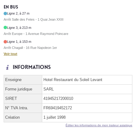
En bus
Ligne 2, à 27 m
Arrêt Salle des Fetes - 1 Quai Jean XXIII
Ligne 3, à 213 m
Arrêt Europe - 1 Avenue Raymond Poincare
Ligne 1, à 153 m
Arrêt Chagall - 16 Rue Napoleon 1er
Voir tout
Informations
Enseigne
Hotel Restaurant du Soleil Levant
Forme juridique
SARL
SIRET
41945217200010
N° TVA Intra.
FR69419452172
Création
1 juillet 1998
Éditer les informations de mon traiteur asiatique