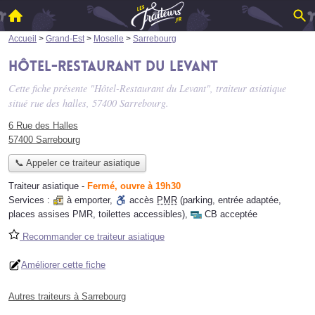
Accueil
>
Grand-Est
>
Moselle
>
Sarrebourg
Hôtel-Restaurant du Levant
Cette fiche présente "Hôtel-Restaurant du Levant", traiteur asiatique
situé
rue des halles
, 57400 Sarrebourg.
6 Rue des Halles
57400 Sarrebourg
📞 Appeler ce traiteur asiatique
Traiteur asiatique
-
Fermé, ouvre à 19h30
Services :
à emporter
,
accès
PMR
(parking, entrée adaptée,
places assises PMR, toilettes accessibles)
,
CB acceptée
Recommander ce traiteur asiatique
Améliorer cette fiche
Autres traiteurs à Sarrebourg