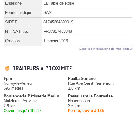
Enseigne
La Table de Rose
Forme juridique
SAS
SIRET
81745384800019
N° TVA Intra.
FR87817453848
Création
1 janvier 2016
Éditer les informations de mon traiteur
Traiteurs à proximité
Fpm
Paella Soriano
Norroy-le-Veneur
Rue Abe Saint Pierremont
595 mètres
1.6 km
Boulangerie Pâtisserie Merlin
Restaurant la Fournaise
Maizières-lès-Metz
Hauconcourt
2.9 km
3.6 km
Ouvert jusqu'à 18h30
Fermé, ouvre à 12h