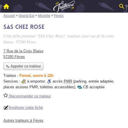
Accueil
>
Grand-Est
>
Moselle
>
Fèves
SAS Chez Rose
Cette fiche présente "SAS Chez Rose", traiteur situé
rue de la croix
blaise
, 57280 Fèves.
7 Rue de la Croix Blaise
57280 Fèves
📞 Appeler ce traiteur
Traiteur
-
Fermé, ouvre à 12h
Services :
à emporter
,
accès
PMR
(parking, entrée adaptée,
places assises PMR, toilettes accessibles)
,
CB acceptée
Recommander ce traiteur
Améliorer cette fiche
Autres traiteurs à Fèves