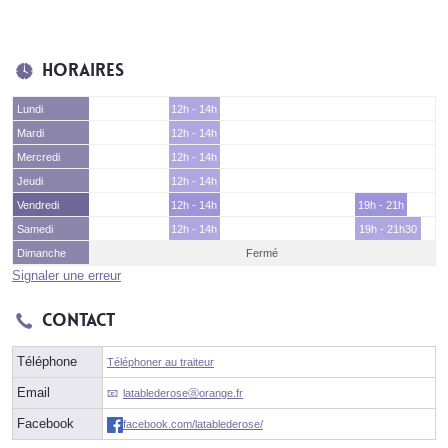
Horaires
Lundi
12h - 14h
Mardi
12h - 14h
Mercredi
12h - 14h
Jeudi
12h - 14h
Vendredi
12h - 14h
19h - 21h
Samedi
12h - 14h
19h - 21h30
Dimanche
Fermé
Signaler une erreur
Contact
Téléphone
Téléphoner au traiteur
Email
latablederoseⓐorange.fr
Facebook
facebook.com/latablederose/