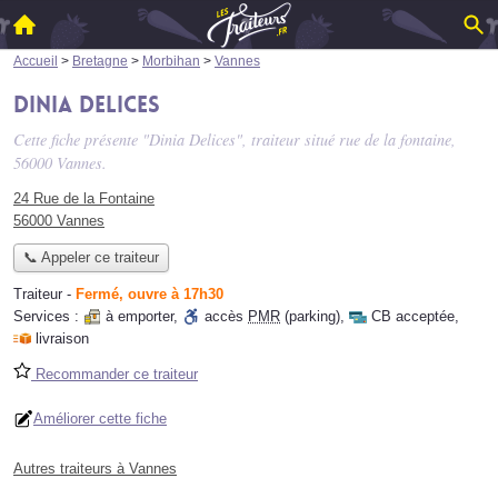
Accueil
>
Bretagne
>
Morbihan
>
Vannes
Dinia Delices
Cette fiche présente "Dinia Delices", traiteur situé
rue de la fontaine
,
56000 Vannes.
24 Rue de la Fontaine
56000 Vannes
📞 Appeler ce traiteur
Traiteur
-
Fermé, ouvre à 17h30
Services :
à emporter
,
accès
PMR
(parking)
,
CB acceptée
,
livraison
Recommander ce traiteur
Améliorer cette fiche
Autres traiteurs à Vannes