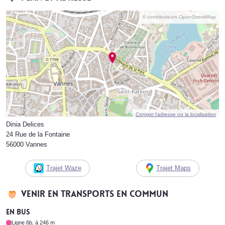
© contributeurs OpenStreetMap
Corriger l’adresse ou la localisation
Dinia Delices
24 Rue de la Fontaine
56000 Vannes
Trajet Waze
Trajet Maps
Venir en transports en commun
En bus
Ligne 6b, à 246 m