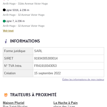
Arrêt Hugo - 31bis Avenue Victor Hugo
Ligne S316, à 236 m
Arrêt Hugo - 32 Avenue Victor Hugo
Ligne 7, à 236 m
Arrêt Hugo - 32 Avenue Victor Hugo
Voir tout
Informations
Forme juridique
SARL
SIRET
91934305300014
N° TVA Intra.
FR41919343053
Création
15 septembre 2022
Éditer les informations de mon traiteur
Traiteurs à proximité
Maison Pluriel
La Huche à Pain
Rue Saint-Nicolas
place des Lices