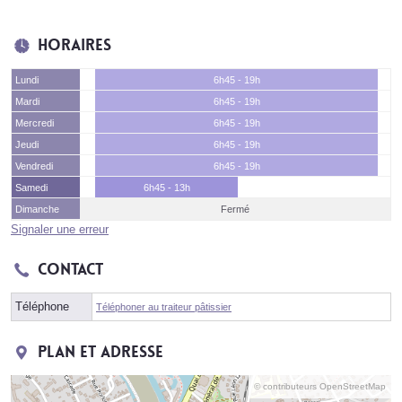
Horaires
Lundi
6h45 - 19h
Mardi
6h45 - 19h
Mercredi
6h45 - 19h
Jeudi
6h45 - 19h
Vendredi
6h45 - 19h
Samedi
6h45 - 13h
Dimanche
Fermé
Signaler une erreur
Contact
Téléphone
Téléphoner au traiteur pâtissier
Plan et adresse
© contributeurs OpenStreetMap