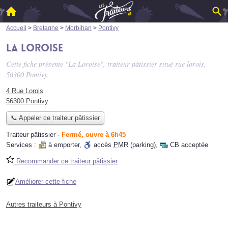
Accueil
>
Bretagne
>
Morbihan
>
Pontivy
La Loroise
Cette fiche présente "La Loroise", traiteur pâtissier situé
rue lorois
,
56300 Pontivy.
4 Rue Lorois
56300 Pontivy
📞 Appeler ce traiteur pâtissier
Traiteur pâtissier
-
Fermé, ouvre à 6h45
Services :
à emporter
,
accès
PMR
(parking)
,
CB acceptée
Recommander ce traiteur pâtissier
Améliorer cette fiche
Autres traiteurs à Pontivy