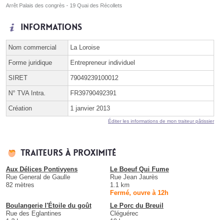
Arrêt Palais des congrès - 19 Quai des Récollets
Informations
Nom commercial
La Loroise
Forme juridique
Entrepreneur individuel
SIRET
79049239100012
N° TVA Intra.
FR39790492391
Création
1 janvier 2013
Éditer les informations de mon traiteur pâtissier
Traiteurs à proximité
Aux Délices Pontivyens
Le Boeuf Qui Fume
Rue General de Gaulle
Rue Jean Jaurès
82 mètres
1.1 km
Fermé, ouvre à 12h
Boulangerie l'Étoile du goût
Le Porc du Breuil
Rue des Eglantines
Cléguérec