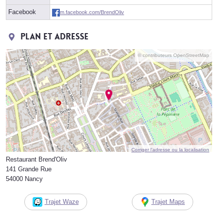
Facebook
m.facebook.com/BrendOliv
Plan et adresse
© contributeurs OpenStreetMap
Corriger l’adresse ou la localisation
Restaurant Brend'Oliv
141 Grande Rue
54000 Nancy
Trajet Waze
Trajet Maps