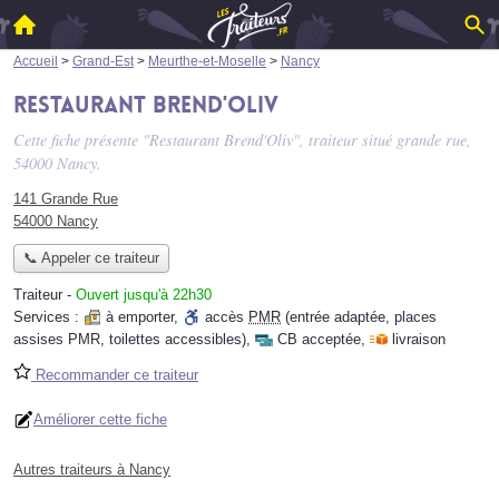
Accueil
>
Grand-Est
>
Meurthe-et-Moselle
>
Nancy
Restaurant Brend'Oliv
Cette fiche présente "Restaurant Brend'Oliv", traiteur situé
grande rue
,
54000 Nancy.
141 Grande Rue
54000 Nancy
📞 Appeler ce traiteur
Traiteur
-
Ouvert jusqu'à 22h30
Services :
à emporter
,
accès
PMR
(entrée adaptée, places
assises PMR, toilettes accessibles)
,
CB acceptée
,
livraison
Recommander ce traiteur
Améliorer cette fiche
Autres traiteurs à Nancy