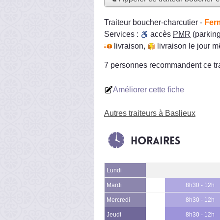
Traiteur boucher-charcutier
-
Fer
Services :
accès
PMR
(parking
livraison
,
livraison le jour 
7 personnes
recommandent
ce tr
Améliorer cette fiche
Autres traiteurs à Baslieux
Horaires
Lundi
Mardi
8h30 - 12h
Mercredi
8h30 - 12h
Jeudi
8h30 - 12h