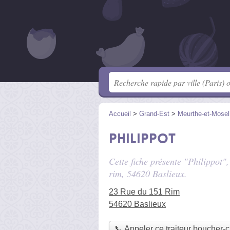
Accueil
>
Grand-Est
>
Meurthe-et-Mosel
Philippot
Cette fiche présente "Philippot"
rim
, 54620 Baslieux.
23 Rue du 151 Rim
54620 Baslieux
📞 Appeler ce traiteur boucher-c