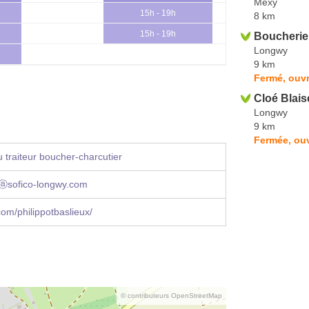
Mexy
15h - 19h
8 km
15h - 19h
Boucherie 
Longwy
9 km
Fermé, ouvr
Cloé Blais
Longwy
9 km
Fermée, ouv
 traiteur boucher-charcutier
tⓐsofico-longwy.com
om/philippotbaslieux/
© contributeurs OpenStreetMap