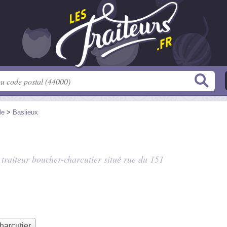
le
>
Baslieux
, traiteur boucher-charcutier situé
rue du 151
harcutier