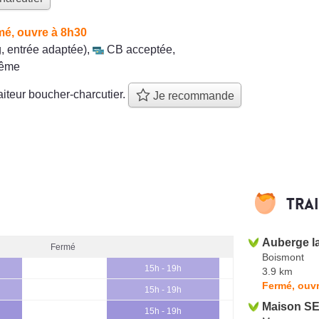
mé, ouvre à 8h30
, entrée adaptée)
,
CB acceptée
,
même
aiteur boucher-charcutier.
Je recommande
Tra
Auberge l
Fermé
Boismont
15h - 19h
3.9 km
Fermé, ouvr
15h - 19h
Maison S
15h - 19h