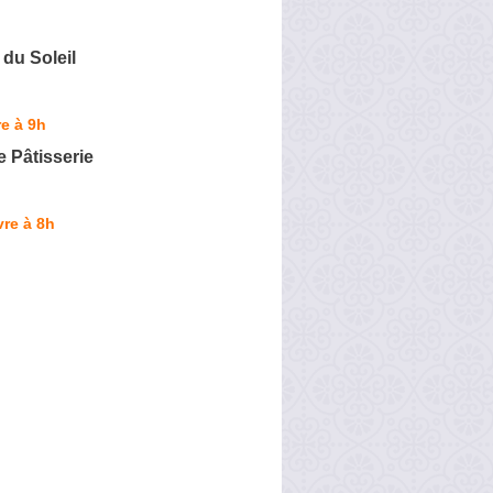
du Soleil
e à 9h
e Pâtisserie
re à 8h