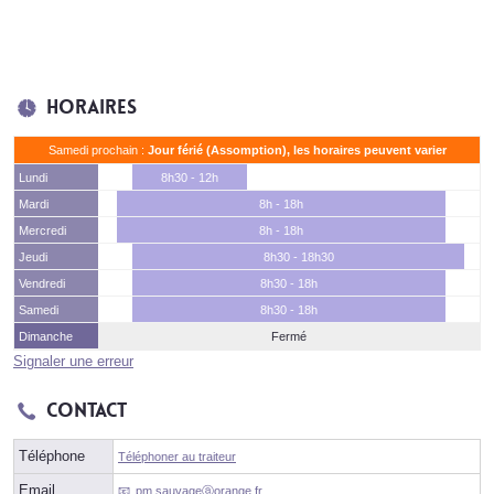
Horaires
Samedi prochain :
Jour férié (Assomption), les horaires peuvent varier
Lundi
8h30 - 12h
Mardi
8h - 18h
Mercredi
8h - 18h
Jeudi
8h30 - 18h30
Vendredi
8h30 - 18h
Samedi
8h30 - 18h
Dimanche
Fermé
Signaler une erreur
Contact
Téléphone
Téléphoner au traiteur
Email
pm.sauvageⓐorange.fr