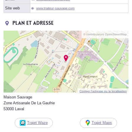
Site web
www.traiteur-sauvage.com
Plan et adresse
© contributeurs OpenStreetMap
Corriger l’adresse ou la localisation
Maison Sauvage
Zone Artisanale De La Gaufrie
53000 Laval
Trajet Waze
Trajet Maps