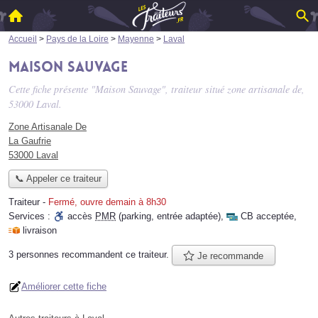
Accueil
>
Pays de la Loire
>
Mayenne
>
Laval
Maison Sauvage
Cette fiche présente "Maison Sauvage", traiteur situé
zone artisanale de
,
53000 Laval.
Zone Artisanale De
La Gaufrie
53000 Laval
📞 Appeler ce traiteur
Traiteur
-
Fermé, ouvre demain à 8h30
Services :
accès
PMR
(parking, entrée adaptée)
,
CB acceptée
,
livraison
3 personnes
recommandent
ce traiteur.
Je recommande
Améliorer cette fiche