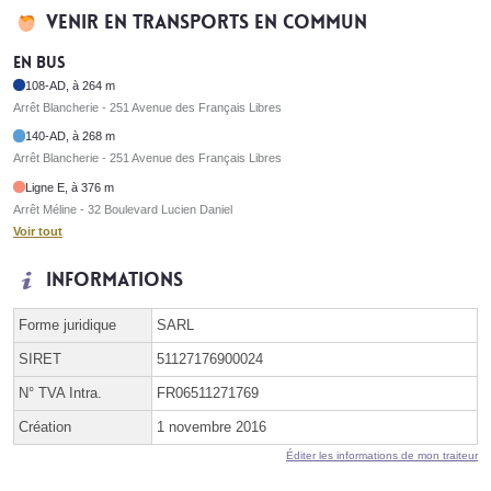
Venir en transports en commun
En bus
108-AD, à 264 m
Arrêt Blancherie - 251 Avenue des Français Libres
140-AD, à 268 m
Arrêt Blancherie - 251 Avenue des Français Libres
Ligne E, à 376 m
Arrêt Méline - 32 Boulevard Lucien Daniel
Voir tout
Informations
Forme juridique
SARL
SIRET
51127176900024
N° TVA Intra.
FR06511271769
Création
1 novembre 2016
Éditer les informations de mon traiteur