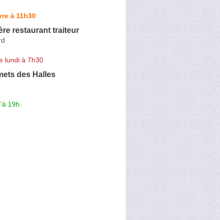
vre à 11h30
ère restaurant traiteur
rd
e lundi à 7h30
ets des Halles
'à 19h