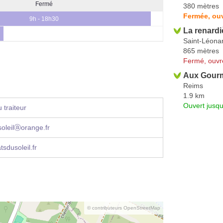
Fermé
380 mètres
Fermée, ou
9h - 18h30
La renardi
Saint-Léona
865 mètres
Fermé, ouvr
Aux Gourm
Reims
1.9 km
Ouvert jusqu
 traiteur
soleilⓐorange.fr
sdusoleil.fr
© contributeurs OpenStreetMap