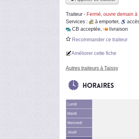
Traiteur
-
Fermé, ouvre demain à
Services :
à emporter
,
accè
CB acceptée
,
livraison
Recommander ce traiteur
Améliorer cette fiche
Autres traiteurs à Taissy
Horaires
Lundi
Mardi
Mercredi
Jeudi