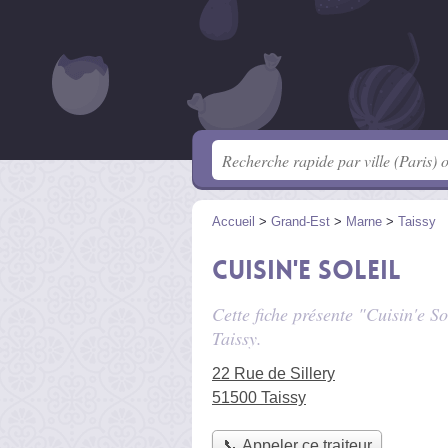
Accueil
>
Grand-Est
>
Marne
>
Taissy
Cuisin'e Soleil
Cette fiche présente "Cuisin'e So
Taissy.
22 Rue de Sillery
51500 Taissy
📞 Appeler ce traiteur