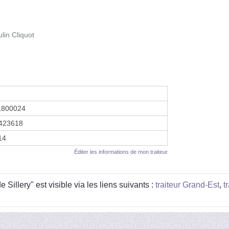
in Cliquot
1800024
423618
14
Éditer les informations de mon traiteur
 Sillery" est visible via les liens suivants :
traiteur Grand-Est
,
t