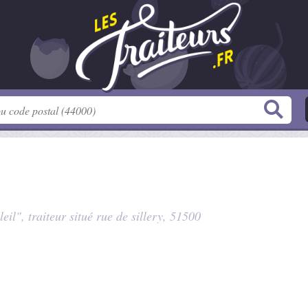
leil", traiteur situé
rue de sillery
, 51500