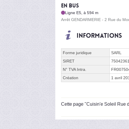
En bus
Ligne E5, à 594 m
Arrêt GENDARMERIE - 2 Rue du Moul
Informations
Forme juridique
SARL
SIRET
7504236
N° TVA Intra.
FR00750
Création
1 avril 20
Cette page "Cuisin'e Soleil Rue de