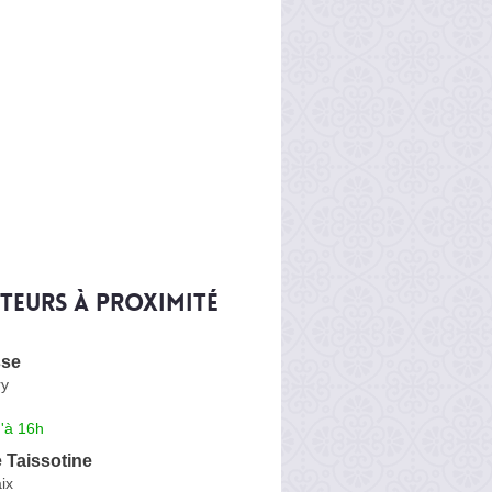
iteurs à proximité
sse
ry
'à 16h
 Taissotine
ix