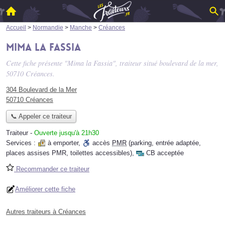
Accueil
>
Normandie
>
Manche
>
Créances
Mima la Fassia
Cette fiche présente "Mima la Fassia", traiteur situé
boulevard de la mer
,
50710 Créances.
304 Boulevard de la Mer
50710 Créances
📞 Appeler ce traiteur
Traiteur
-
Ouverte jusqu'à 21h30
Services :
à emporter
,
accès
PMR
(parking, entrée adaptée,
places assises PMR, toilettes accessibles)
,
CB acceptée
Recommander ce traiteur
Améliorer cette fiche
Autres traiteurs à Créances