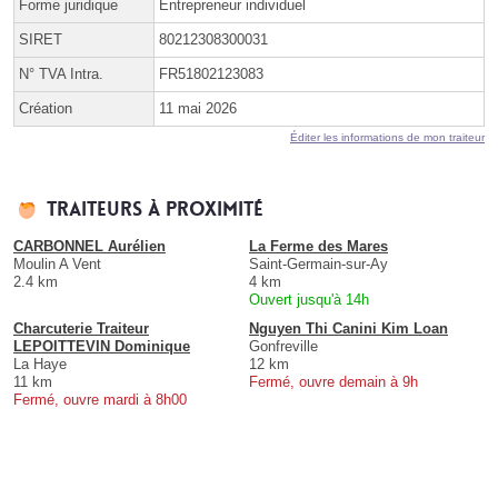
Forme juridique
Entrepreneur individuel
SIRET
80212308300031
N° TVA Intra.
FR51802123083
Création
11 mai 2026
Éditer les informations de mon traiteur
Traiteurs à proximité
CARBONNEL Aurélien
La Ferme des Mares
Moulin A Vent
Saint-Germain-sur-Ay
2.4 km
4 km
Ouvert jusqu'à 14h
Charcuterie Traiteur
Nguyen Thi Canini Kim Loan
LEPOITTEVIN Dominique
Gonfreville
La Haye
12 km
11 km
Fermé, ouvre demain à 9h
Fermé, ouvre mardi à 8h00