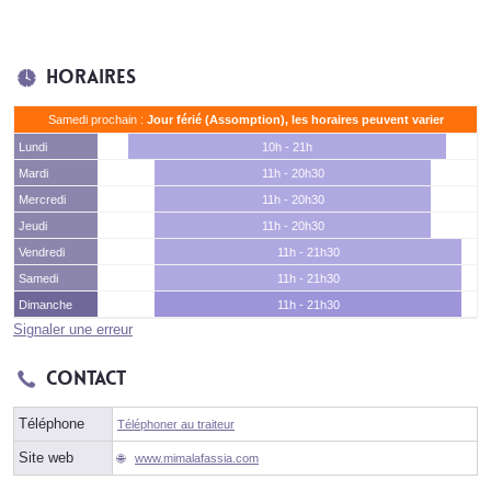
Horaires
Samedi prochain :
Jour férié (Assomption), les horaires peuvent varier
Lundi
10h - 21h
Mardi
11h - 20h30
Mercredi
11h - 20h30
Jeudi
11h - 20h30
Vendredi
11h - 21h30
Samedi
11h - 21h30
Dimanche
11h - 21h30
Signaler une erreur
Contact
Téléphone
Téléphoner au traiteur
Site web
www.mimalafassia.com