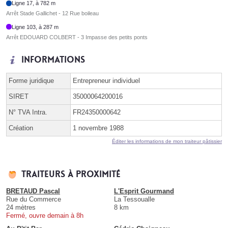
Ligne 17, à 782 m
Arrêt Stade Gallichet - 12 Rue boileau
Ligne 103, à 287 m
Arrêt EDOUARD COLBERT - 3 Impasse des petits ponts
Informations
Forme juridique
Entrepreneur individuel
SIRET
35000064200016
N° TVA Intra.
FR24350000642
Création
1 novembre 1988
Éditer les informations de mon traiteur pâtissier
Traiteurs à proximité
BRETAUD Pascal
L'Esprit Gourmand
Rue du Commerce
La Tessoualle
24 mètres
8 km
Fermé, ouvre demain à 8h