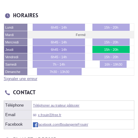
Horaires
Lundi
6h45 - 14h
15h - 20h
Mardi
Fermé
Mercredi
6h45 - 14h
15h - 20h
Jeudi
6h45 - 14h
15h - 20h
Vendredi
6h45 - 14h
15h - 20h
Samedi
7h - 14h
16h - 19h30
Dimanche
7h30 - 13h30
Signaler une erreur
Contact
Téléphone
Téléphoner au traiteur pâtissier
Email
x.frouinⓐfree.fr
Facebook
facebook.com/BoulangerieFrouin/