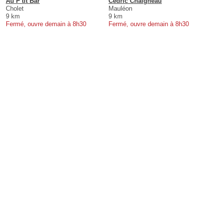
Au P'tit Bar
Cédric Chaigneau
Cholet
Mauléon
9 km
9 km
Fermé, ouvre demain à 8h30
Fermé, ouvre demain à 8h30