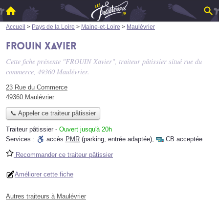
Accueil
>
Pays de la Loire
>
Maine-et-Loire
>
Maulévrier
FROUIN Xavier
Cette fiche présente "FROUIN Xavier", traiteur pâtissier situé
rue du
commerce
, 49360 Maulévrier.
23 Rue du Commerce
49360 Maulévrier
📞 Appeler ce traiteur pâtissier
Traiteur pâtissier
-
Ouvert jusqu'à 20h
Services :
accès
PMR
(parking, entrée adaptée)
,
CB acceptée
Recommander ce traiteur pâtissier
Améliorer cette fiche
Autres traiteurs à Maulévrier