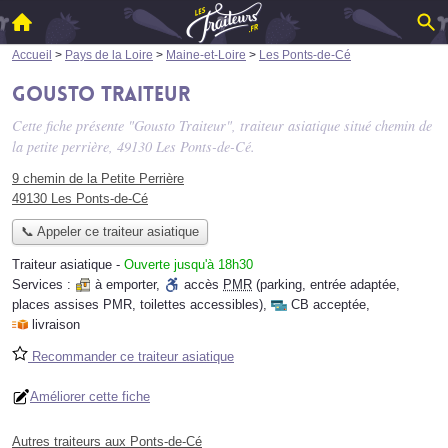
Accueil
>
Pays de la Loire
>
Maine-et-Loire
>
Les Ponts-de-Cé
Gousto Traiteur
Cette fiche présente "Gousto Traiteur", traiteur asiatique situé
chemin de
la petite perrière
, 49130 Les Ponts-de-Cé.
9 chemin de la Petite Perrière
49130 Les Ponts-de-Cé
📞 Appeler ce traiteur asiatique
Traiteur asiatique
-
Ouverte jusqu'à 18h30
Services :
à emporter
,
accès
PMR
(parking, entrée adaptée,
places assises PMR, toilettes accessibles)
,
CB acceptée
,
livraison
Recommander ce traiteur asiatique
Améliorer cette fiche
Autres traiteurs aux Ponts-de-Cé