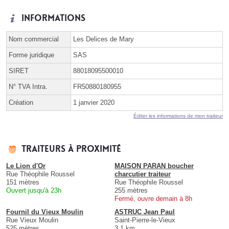
Informations
Nom commercial
Les Delices de Mary
Forme juridique
SAS
SIRET
88018095500010
N° TVA Intra.
FR50880180955
Création
1 janvier 2020
Éditer les informations de mon traiteur
Traiteurs à proximité
Le Lion d'Or
MAISON PARAN boucher
Rue Théophile Roussel
charcutier traiteur
151 mètres
Rue Théophile Roussel
Ouvert jusqu'à 23h
255 mètres
Fermé, ouvre demain à 8h
Fournil du Vieux Moulin
ASTRUC Jean Paul
Rue Vieux Moulin
Saint-Pierre-le-Vieux
525 mètres
3.1 km