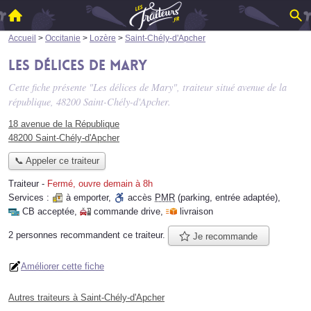
Accueil
>
Occitanie
>
Lozère
>
Saint-Chély-d'Apcher
Les délices de Mary
Cette fiche présente "Les délices de Mary", traiteur situé
avenue de la
république
, 48200 Saint-Chély-d'Apcher.
18 avenue de la République
48200 Saint-Chély-d'Apcher
📞 Appeler ce traiteur
Traiteur
-
Fermé, ouvre demain à 8h
Services :
à emporter
,
accès
PMR
(parking, entrée adaptée)
,
CB acceptée
,
commande drive
,
livraison
2 personnes
recommandent
ce traiteur.
Je recommande
Améliorer cette fiche
Autres traiteurs à Saint-Chély-d'Apcher